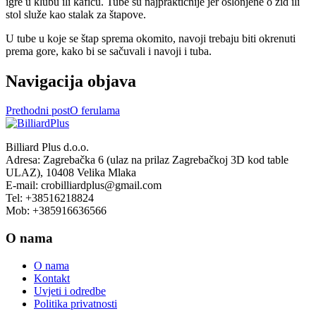
igre u klubu ili kafiću. Tube su najpraktičnije jer oslonjene o zid ili
stol služe kao stalak za štapove.
U tube u koje se štap sprema okomito, navoji trebaju biti okrenuti
prema gore, kako bi se sačuvali i navoji i tuba.
Navigacija objava
Prethodni post
O ferulama
Billiard Plus d.o.o.
Adresa: Zagrebačka 6 (ulaz na prilaz Zagrebačkoj 3D kod table
ULAZ), 10408 Velika Mlaka
E-mail: crobilliardplus@gmail.com
Tel: +38516218824
Mob: +385916636566
O nama
O nama
Kontakt
Uvjeti i odredbe
Politika privatnosti