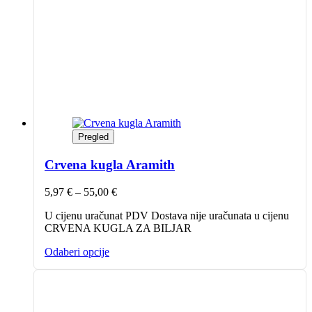
Pregled
Crvena kugla Aramith
Raspon
5,97
€
–
55,00
€
cijena:
U cijenu uračunat PDV Dostava nije uračunata u cijenu
od
CRVENA KUGLA ZA BILJAR
5,97 €
do
Ovaj
Odaberi opcije
55,00 €
proizvod
ima
više
varijanti.