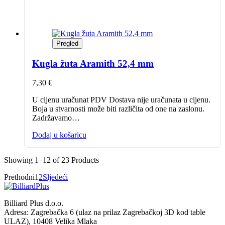
Pregled
Kugla žuta Aramith 52,4 mm
7,30
€
U cijenu uračunat PDV Dostava nije uračunata u cijenu.
Boja u stvarnosti može biti različita od one na zaslonu.
Zadržavamo…
Dodaj u košaricu
Showing
1–12 of 23
Products
Prethodni
1
2
Sljedeći
Billiard Plus d.o.o.
Adresa: Zagrebačka 6 (ulaz na prilaz Zagrebačkoj 3D kod table
ULAZ), 10408 Velika Mlaka