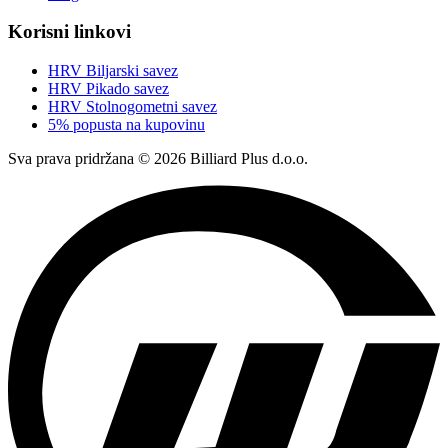
Korisni linkovi
HRV Biljarski savez
HRV Pikado savez
HRV Stolnogometni savez
5% popusta na kupovinu
Sva prava pridržana © 2026 Billiard Plus d.o.o.