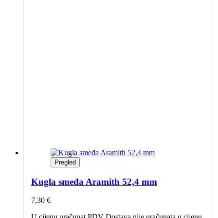
Pregled
Kugla smeđa Aramith 52,4 mm
7,30
€
U cijenu uračunat PDV Dostava nije uračunata u cijenu.