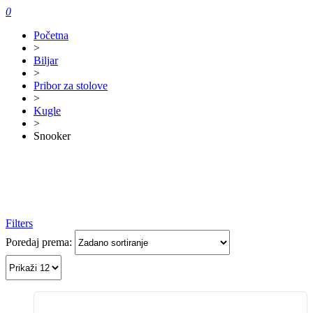
0
Početna
>
Biljar
>
Pribor za stolove
>
Kugle
>
Snooker
Filters
Poredaj prema: