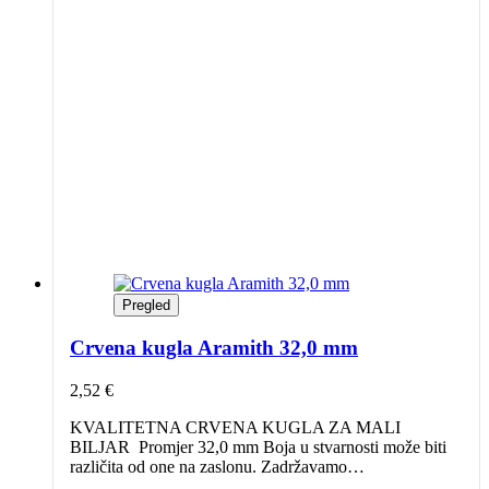
Opcije
se
mogu
odabrati
na
stranici
proizvoda
Pregled
Crvena kugla Aramith 32,0 mm
2,52
€
KVALITETNA CRVENA KUGLA ZA MALI
BILJAR Promjer 32,0 mm Boja u stvarnosti može biti
različita od one na zaslonu. Zadržavamo…