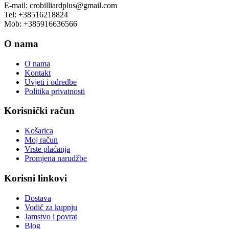
E-mail: crobilliardplus@gmail.com
Tel: +38516218824
Mob: +385916636566
O nama
O nama
Kontakt
Uvjeti i odredbe
Politika privatnosti
Korisnički račun
Košarica
Moj račun
Vrste plaćanja
Promjena narudžbe
Korisni linkovi
Dostava
Vodič za kupnju
Jamstvo i povrat
Blog