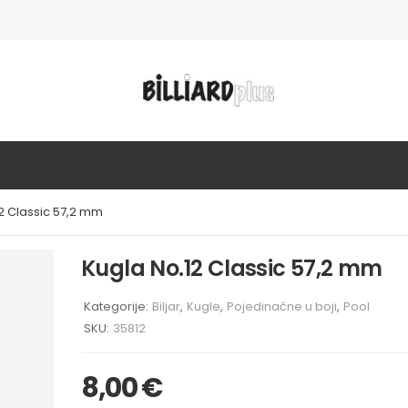
2 Classic 57,2 mm
Kugla No.12 Classic 57,2 mm
Kategorije:
Biljar
,
Kugle
,
Pojedinačne u boji
,
Pool
SKU:
35812
8,00
€