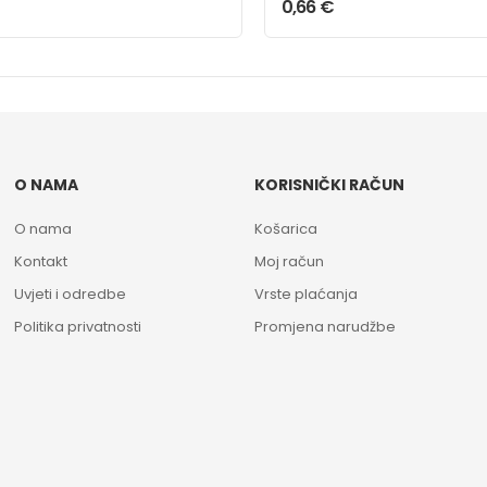
0,66
€
O NAMA
KORISNIČKI RAČUN
O nama
Košarica
Kontakt
Moj račun
Uvjeti i odredbe
Vrste plaćanja
Politika privatnosti
Promjena narudžbe