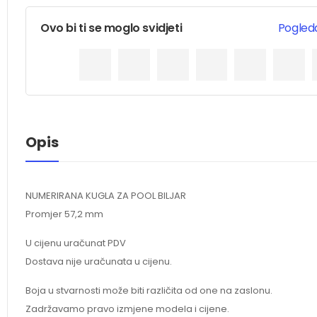
Ovo bi ti se moglo svidjeti
Pogleda
Opis
NUMERIRANA KUGLA ZA POOL BILJAR
Promjer 57,2 mm
U cijenu uračunat PDV
Dostava nije uračunata u cijenu.
Boja u stvarnosti može biti različita od one na zaslonu.
Zadržavamo pravo izmjene modela i cijene.