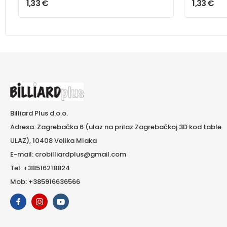
1,33
€
1,33
€
Billiard Plus d.o.o.
Adresa: Zagrebačka 6 (ulaz na prilaz Zagrebačkoj 3D kod table
ULAZ), 10408 Velika Mlaka
E-mail: crobilliardplus@gmail.com
Tel: +38516218824
Mob: +385916636566