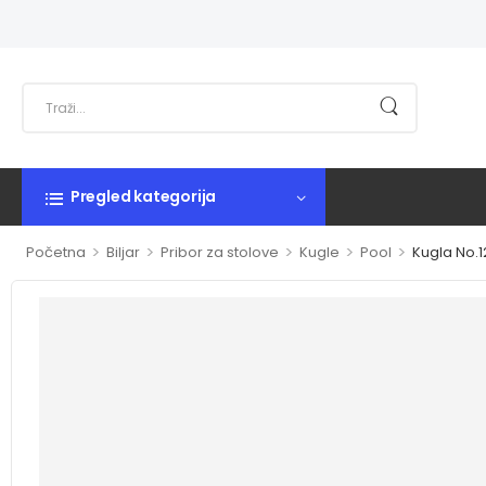
Pregled kategorija
>
>
>
>
>
Početna
Biljar
Pribor za stolove
Kugle
Pool
Kugla No.1