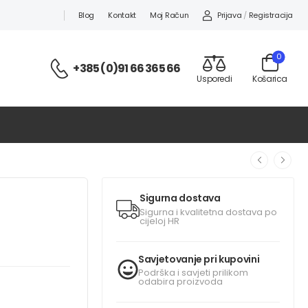
Prijava
/
Registracija
Blog
Kontakt
Moj Račun
0
+385 (0)91 66 365 66
Usporedi
Košarica
Sigurna dostava
Sigurna i kvalitetna dostava po
cijeloj HR
Savjetovanje pri kupovini
Podrška i savjeti prilikom
odabira proizvoda