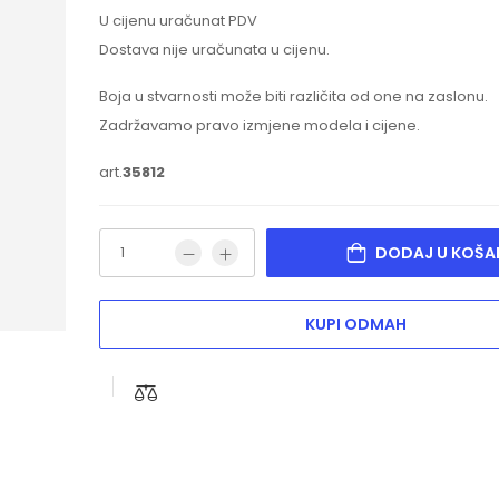
U cijenu uračunat PDV
Dostava nije uračunata u cijenu.
Boja u stvarnosti može biti različita od one na zaslonu.
Zadržavamo pravo izmjene modela i cijene.
art.
35812
DODAJ U KOŠA
KUPI ODMAH