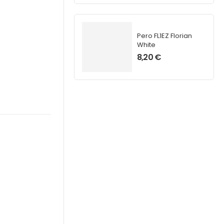
Pero FL1EZ Florian
White
8,20
€