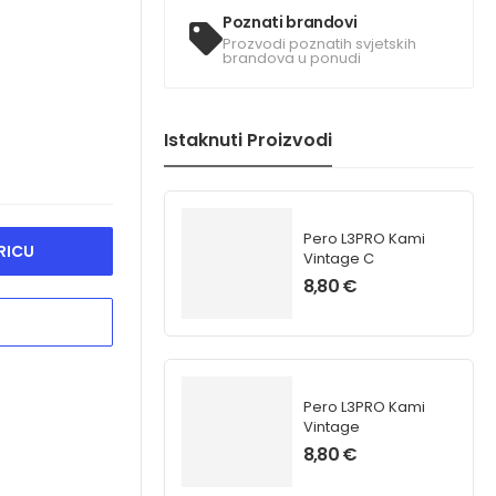
Poznati brandovi
Prozvodi poznatih svjetskih
brandova u ponudi
Istaknuti Proizvodi
Pero L3PRO Kami
RICU
Vintage C
8,80
€
Pero L3PRO Kami
Vintage
8,80
€