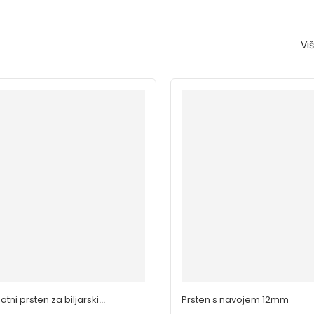
Vi
tni prsten za biljarski
Prsten s navojem 12mm
 mm