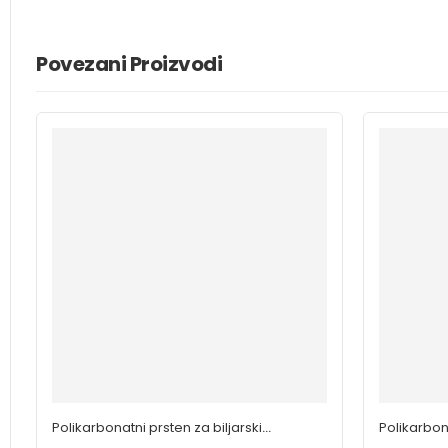
Povezani Proizvodi
Polikarbonatni prsten za biljarski
Polikarbona
štap 12,5 mm
štap 13,5