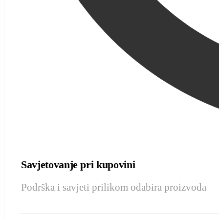
Savjetovanje pri kupovini
Podrška i savjeti prilikom odabira proizvoda