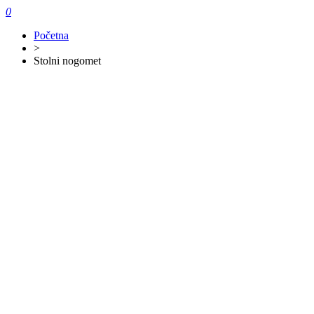
0
Početna
>
Stolni nogomet