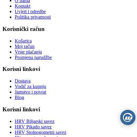
O nama
Kontakt
Uvjeti i odredbe
Politika privatnosti
Korisnički račun
Košarica
Moj račun
Vrste plaćanja
Promjena narudžbe
Korisni linkovi
Dostava
Vodič za kupnju
Jamstvo i povrat
Blog
Korisni linkovi
HRV Biljarski savez
HRV Pikado savez
HRV Stolnogometni savez