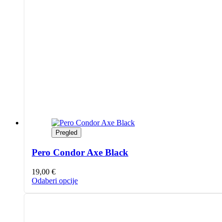
Pregled
Pero Condor Axe Black
19,00
€
Ovaj
Odaberi opcije
proizvod
ima
više
varijanti.