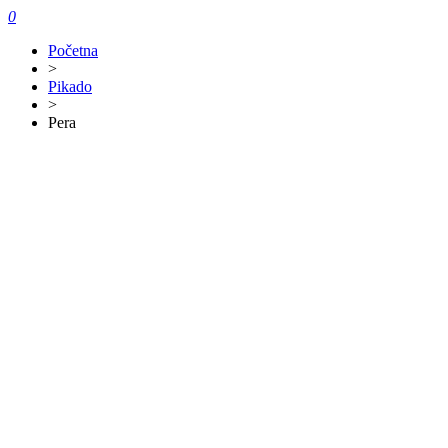
0
Početna
>
Pikado
>
Pera