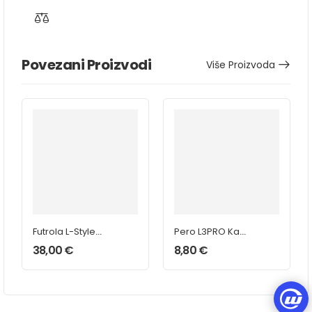
Povezani Proizvodi
Više Proizvoda
Futrola L-Style
Pero L3PRO Kami
Cameo
Vintage
38,00
€
8,80
€