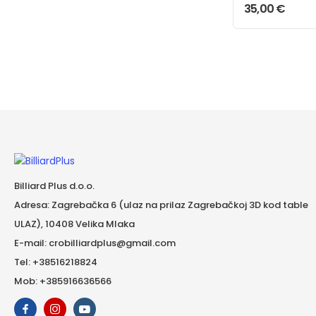
black
35,00
€
Billiard Plus d.o.o.
Adresa: Zagrebačka 6 (ulaz na prilaz Zagrebačkoj 3D kod table
ULAZ), 10408 Velika Mlaka
E-mail: crobilliardplus@gmail.com
Tel: +38516218824
Mob: +385916636566