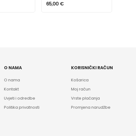
blue
65,00
€
O NAMA
KORISNIČKI RAČUN
O nama
Košarica
Kontakt
Moj račun
Uvjeti i odredbe
Vrste plaćanja
Politika privatnosti
Promjena narudžbe