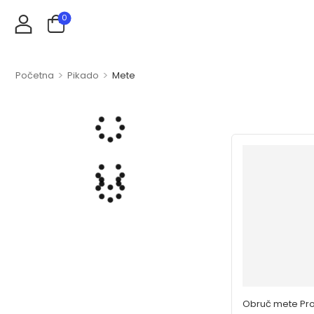
0
>
>
Početna
Pikado
Mete
Obruč mete Pro