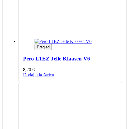
Pregled
Pero L1EZ Jelle Klaasen V6
8,20
€
Dodaj u košaricu