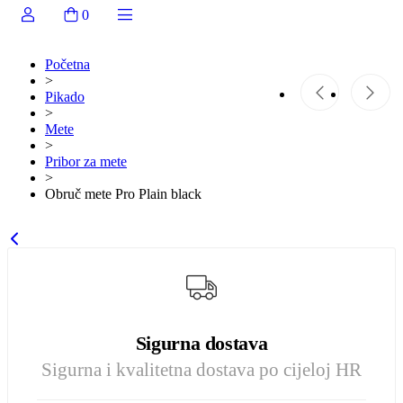
0
Početna
>
Pikado
>
Mete
>
Pribor za mete
>
Obruč mete Pro Plain black
Sigurna dostava
Sigurna i kvalitetna dostava po cijeloj HR