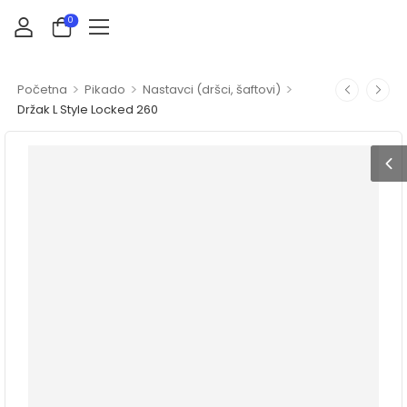
0
>
>
>
Početna
Pikado
Nastavci (dršci, šaftovi)
Držak L Style Locked 260