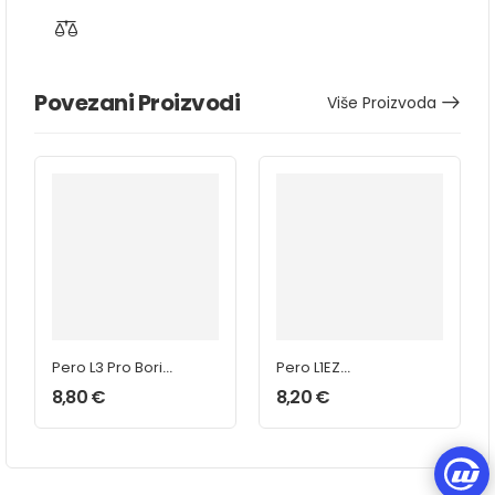
Povezani Proizvodi
Više Proizvoda
Pero L3 Pro Boris
Pero L1EZ
Krčmar Black
Inception
8,80
€
8,20
€