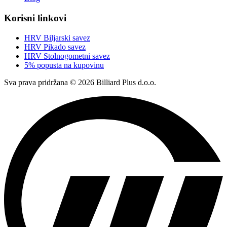
Korisni linkovi
HRV Biljarski savez
HRV Pikado savez
HRV Stolnogometni savez
5% popusta na kupovinu
Sva prava pridržana © 2026 Billiard Plus d.o.o.