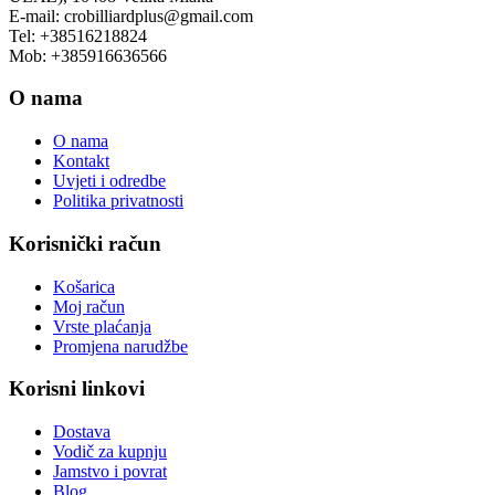
E-mail: crobilliardplus@gmail.com
Tel: +38516218824
Mob: +385916636566
O nama
O nama
Kontakt
Uvjeti i odredbe
Politika privatnosti
Korisnički račun
Košarica
Moj račun
Vrste plaćanja
Promjena narudžbe
Korisni linkovi
Dostava
Vodič za kupnju
Jamstvo i povrat
Blog