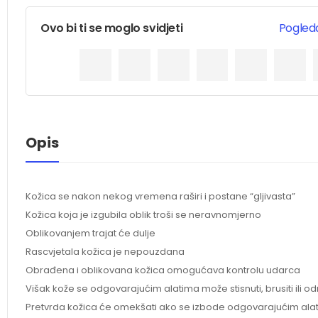
Ovo bi ti se moglo svidjeti
Pogleda
Opis
Kožica se nakon nekog vremena raširi i postane “gljivasta”
Kožica koja je izgubila oblik troši se neravnomjerno
Oblikovanjem trajat će dulje
Rascvjetala kožica je nepouzdana
Obrađena i oblikovana kožica omogućava kontrolu udarca
Višak kože se odgovarajućim alatima može stisnuti, brusiti ili od
Pretvrda kožica će omekšati ako se izbode odgovarajućim al