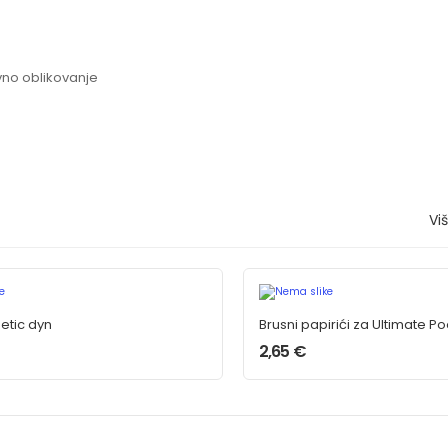
vno oblikovanje
Vi
etic dyn
Brusni papirići za Ultimate Po
2,65
€