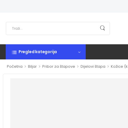
Pregled kategorija
>
>
>
>
Početna
Biljar
Pribor za štapove
Dijelovi štapa
Kožice (