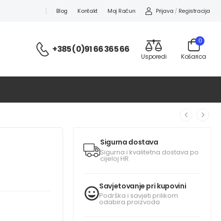
Prijava
/
Registracija
Blog
Kontakt
Moj Račun
0
+385 (0)91 66 365 66
Usporedi
Košarica
Sigurna dostava
Sigurna i kvalitetna dostava po
cijeloj HR
Savjetovanje pri kupovini
Podrška i savjeti prilikom
odabira proizvoda