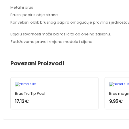
Metalni brus
Brusni papir s obje strane
Konveksni oblik brusnog papira omogućuje pravilno i jednosta
Boja u stvarnosti može biti različita od one na zaslonu.
Zadržavamo pravo izmjene modela i cijene.
Povezani Proizvodi
Brus Tru Tip Pool
Brus magn
17,12
€
9,95
€