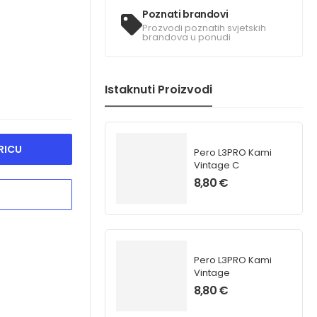
Poznati brandovi
Prozvodi poznatih svjetskih
brandova u ponudi
Istaknuti Proizvodi
RICU
Pero L3PRO Kami
Vintage C
8,80
€
Pero L3PRO Kami
Vintage
8,80
€