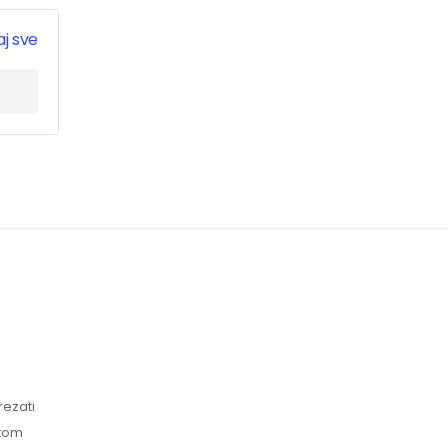
j sve
rezati
atom