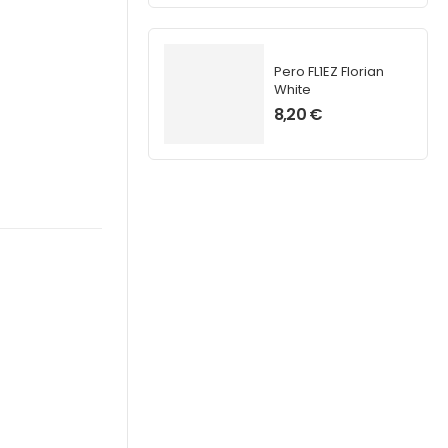
Pero FL1EZ Florian
White
8,20
€