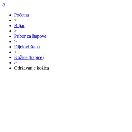
0
Početna
>
Biljar
>
Pribor za štapove
>
Dijelovi štapa
>
Kožice (kapice)
>
Održavanje kožica