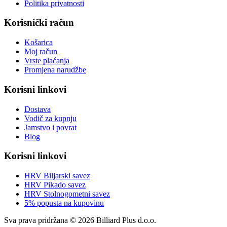
Politika privatnosti
Korisnički račun
Košarica
Moj račun
Vrste plaćanja
Promjena narudžbe
Korisni linkovi
Dostava
Vodič za kupnju
Jamstvo i povrat
Blog
Korisni linkovi
HRV Biljarski savez
HRV Pikado savez
HRV Stolnogometni savez
5% popusta na kupovinu
Sva prava pridržana © 2026 Billiard Plus d.o.o.