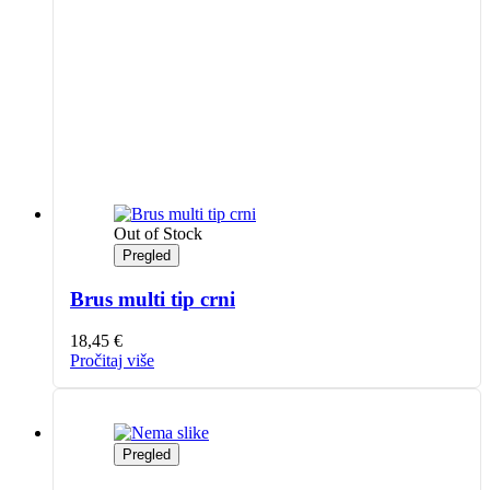
Out of Stock
Pregled
Brus multi tip crni
18,45
€
Pročitaj više
Pregled