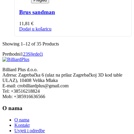
Pregled
Brus sandman
11,81
€
Dodaj u košaricu
Showing
1–12 of 35
Products
Prethodni
1
2
3
Sljedeći
Billiard Plus d.o.o.
Adresa: Zagrebačka 6 (ulaz na prilaz Zagrebačkoj 3D kod table
ULAZ), 10408 Velika Mlaka
E-mail: crobilliardplus@gmail.com
Tel: +38516218824
Mob: +385916636566
O nama
O nama
Kontakt
Uvjeti i odredbe