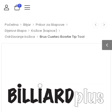
0
>
>
>
Početna
Biljar
Pribor za štapove
>
>
Dijelovi štapa
Kožice (kapice)
>
Održavanje kožica
Brus Cuetec Bowtie Tip Tool