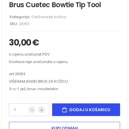
Brus Cuetec Bowtie Tip Tool
Kategorija:
Održavanje kožica
SKU:
26163
30,00
€
U cijenu uračunat PDV
Dostava nije uračunata u cijenu
art.26163
VIŠENAMJENSKI BRUS ZA KOŽICU
3-u-1: jež, brus i modelator
DODAJ U KOŠARICU
KUPI ODMAH