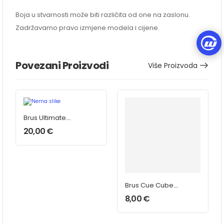
Boja u stvarnosti može biti različita od one na zaslonu.
Zadržavamo pravo izmjene modela i cijene.
Povezani Proizvodi
Više Proizvoda
Brus Ultimate
Pool
20,00
€
Brus Cue Cube
na privjesku
8,00
€