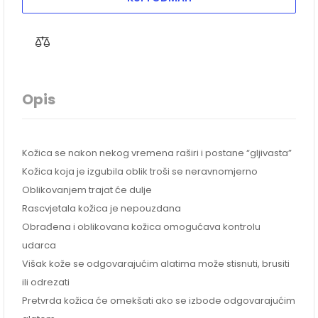
Opis
Kožica se nakon nekog vremena raširi i postane “gljivasta”
Kožica koja je izgubila oblik troši se neravnomjerno
Oblikovanjem trajat će dulje
Rascvjetala kožica je nepouzdana
Obrađena i oblikovana kožica omogućava kontrolu
udarca
Višak kože se odgovarajućim alatima može stisnuti, brusiti
ili odrezati
Pretvrda kožica će omekšati ako se izbode odgovarajućim