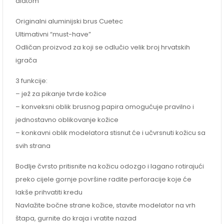
alatom
Originalni aluminijski brus Cuetec
Ultimativni “must-have”
Odličan proizvod za koji se odlučio velik broj hrvatskih
igrača
3 funkcije:
– jež za pikanje tvrde kožice
– konveksni oblik brusnog papira omogućuje pravilno i
jednostavno oblikovanje kožice
– konkavni oblik modelatora stisnut će i učvrsnuti kožicu sa
svih strana
Bodlje čvrsto pritisnite na kožicu odozgo i lagano rotirajući
preko cijele gornje površine radite perforacije koje će
lakše prihvatiti kredu
Navlažite bočne strane kožice, stavite modelator na vrh
štapa, gurnite do kraja i vratite nazad