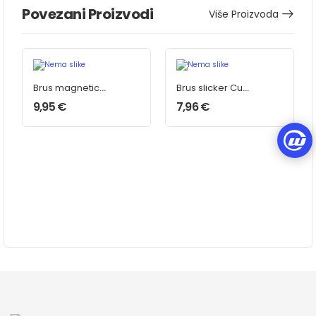
Povezani Proizvodi
Više Proizvoda
Brus magnetic
Brus slicker Cue
dyn
Cube
9,95
€
7,96
€