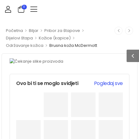
0
>
>
>
Početna
Biljar
Pribor za štapove
>
>
Dijelovi štapa
Kožice (kapice)
>
Održavanje kožica
Brusna koža McDermott
Ovo bi ti se moglo svidjeti
Pogledaj sve