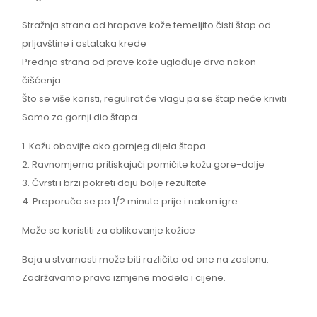
Stražnja strana od hrapave kože temeljito čisti štap od
prljavštine i ostataka krede
Prednja strana od prave kože uglađuje drvo nakon
čišćenja
Što se više koristi, regulirat će vlagu pa se štap neće kriviti
Samo za gornji dio štapa
1. Kožu obavijte oko gornjeg dijela štapa
2. Ravnomjerno pritiskajući pomičite kožu gore-dolje
3. Čvrsti i brzi pokreti daju bolje rezultate
4. Preporuča se po 1/2 minute prije i nakon igre
Može se koristiti za oblikovanje kožice
Boja u stvarnosti može biti različita od one na zaslonu.
Zadržavamo pravo izmjene modela i cijene.