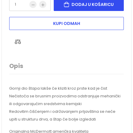
DODAJ U KOŠARICU
KUPI ODMAH
Opis
Gornji dio štapa lakše će kliziti kroz prste kad je čist
Nečistoća se brusnim proizvodima odstranjuje mehanički
ili odgovarajućim sredstvima kemijski
Redovitim čišćenjem i održavanjem prljavština se neće
upiti u strukturu drva, a štap će bolje izgledati
Originalna McDermott američka kvaliteta