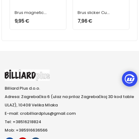
Brus magnetic
Brus slicker Cue
dyn
Cube
9,95
€
7,96
€
Billiard Plus d.o.o.
Adresa: Zagrebačka 6 (ulaz na prilaz Zagrebačkoj 3D kod table
ULAZ), 10408 Velika Mlaka
E-mail: crobilliardplus@gmail.com
Tel: +38516218824
Mob: +385916636566