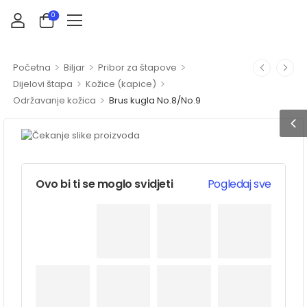
0
>
>
>
Početna
Biljar
Pribor za štapove
>
>
Dijelovi štapa
Kožice (kapice)
>
Održavanje kožica
Brus kugla No.8/No.9
Ovo bi ti se moglo svidjeti
Pogledaj sve