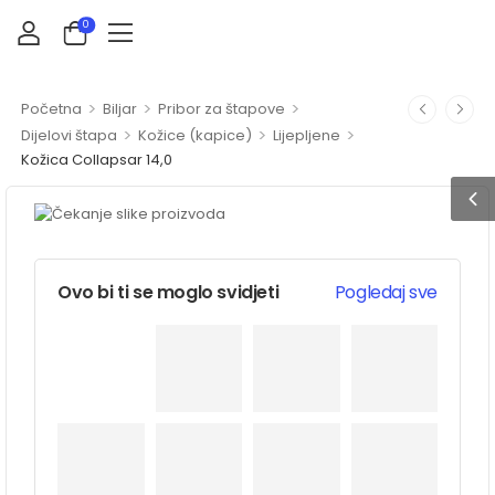
0
>
>
>
Početna
Biljar
Pribor za štapove
>
>
>
Dijelovi štapa
Kožice (kapice)
Lijepljene
Kožica Collapsar 14,0
Ovo bi ti se moglo svidjeti
Pogledaj sve