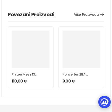
Povezani Proizvodi
Više Proizvoda
Prsten Mezz 13
Konverter 2BA
mm
Carbon 30mm
110,00
€
9,00
€