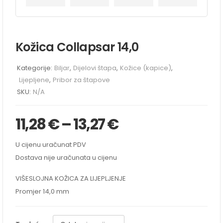
Kožica Collapsar 14,0
Kategorije:
Biljar
,
Dijelovi štapa
,
Kožice (kapice)
,
Lijepljene
,
Pribor za štapove
SKU:
N/A
11,28
€
–
13,27
€
U cijenu uračunat PDV
Dostava nije uračunata u cijenu
VIŠESLOJNA KOŽICA ZA LIJEPLJENJE
Promjer 14,0 mm