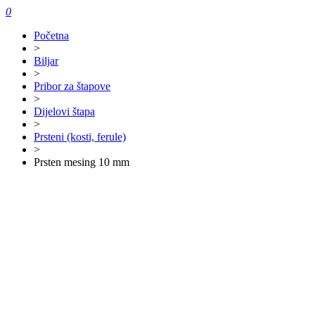
0
Početna
>
Biljar
>
Pribor za štapove
>
Dijelovi štapa
>
Prsteni (kosti, ferule)
>
Prsten mesing 10 mm