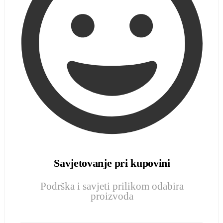
Savjetovanje pri kupovini
Podrška i savjeti prilikom odabira
proizvoda