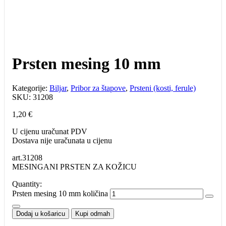
Prsten mesing 10 mm
Kategorije:
Biljar
,
Pribor za štapove
,
Prsteni (kosti, ferule)
SKU:
31208
1,20
€
U cijenu uračunat PDV
Dostava nije uračunata u cijenu
art.31208
MESINGANI PRSTEN ZA KOŽICU
Quantity:
Prsten mesing 10 mm količina
Dodaj u košaricu
Kupi odmah