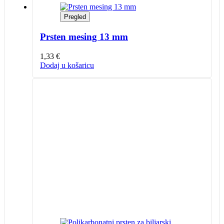
Pregled
Prsten mesing 13 mm
1,33
€
Dodaj u košaricu