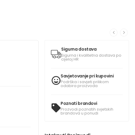
Sigurna dostava
Sigurna i kvalitetna dostava po
cijeloj HR
Savjetovanje pri kupovini
Podrška i savjeti prilikom
odabira proizvoda
Poznati brandovi
Prozvodi poznatih svjetskih
brandova u ponudi