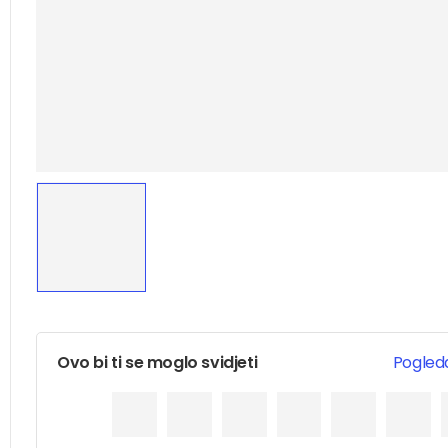
Ovo bi ti se moglo svidjeti
Pogleda