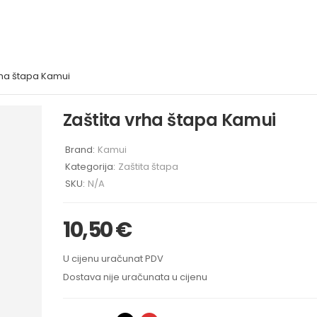
rha štapa Kamui
Zaštita vrha štapa Kamui
Brand:
Kamui
Kategorija:
Zaštita štapa
SKU:
N/A
10,50
€
U cijenu uračunat PDV
Dostava nije uračunata u cijenu