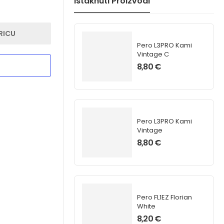
Istaknuti Proizvodi
RICU
Pero L3PRO Kami
Vintage C
8,80
€
Pero L3PRO Kami
Vintage
8,80
€
Pero FL1EZ Florian
White
8,20
€