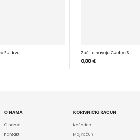
va EU drvo
Zaštita navoja Cuetec S
0,80
€
O NAMA
KORISNIČKI RAČUN
O nama
Košarica
Kontakt
Moj račun