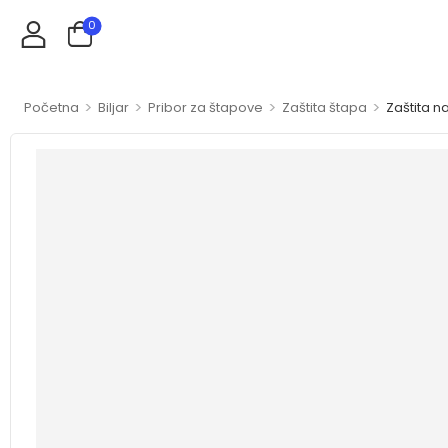
0
>
>
>
>
Početna
Biljar
Pribor za štapove
Zaštita štapa
Zaštita n