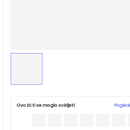
Ovo bi ti se moglo svidjeti
Pogleda