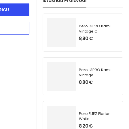
Istaknuti Proizvodi
RICU
Pero L3PRO Kami
Vintage C
8,80
€
Pero L3PRO Kami
Vintage
8,80
€
Pero FL1EZ Florian
White
8,20
€