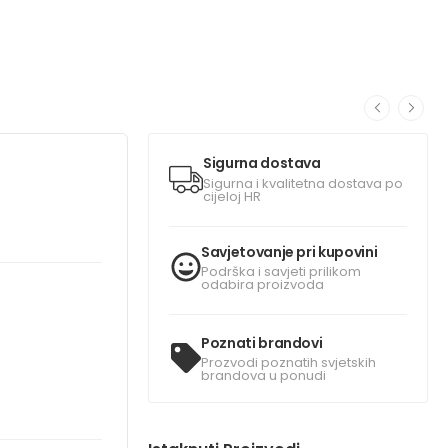
Sigurna dostava
Sigurna i kvalitetna dostava po
cijeloj HR
Savjetovanje pri kupovini
Podrška i savjeti prilikom
odabira proizvoda
Poznati brandovi
Prozvodi poznatih svjetskih
brandova u ponudi