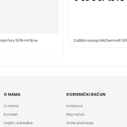
voja Fury 5/16×14 Brus
Zaštita navoja McDermott 3/8
O NAMA
KORISNIČKI RAČUN
O nama
Košarica
Kontakt
Moj račun
Uvjeti i odredbe
Vrste plaćanja