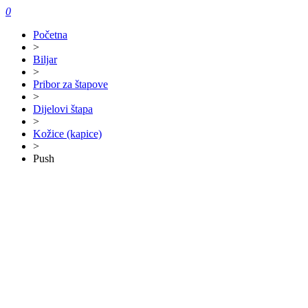
0
Početna
>
Biljar
>
Pribor za štapove
>
Dijelovi štapa
>
Kožice (kapice)
>
Push