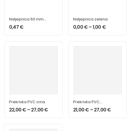
Naljepnica 60 mm
Naljepnica zelena
Eurospeed
0,47
€
0,00
€
–
1,00
€
Prekrivka PVC crna
Prekrivka PVC
smeđa
22,00
€
–
27,00
€
21,00
€
–
27,00
€