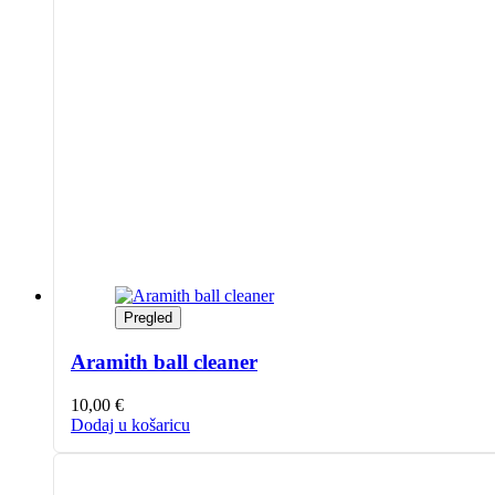
Pregled
Aramith ball cleaner
10,00
€
Dodaj u košaricu