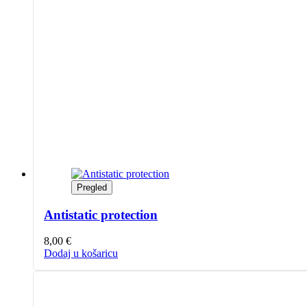
Pregled
Antistatic protection
8,00
€
Dodaj u košaricu