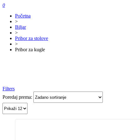
0
Početna
>
Biljar
>
Pribor za stolove
>
Pribor za kugle
Filters
Poredaj prema: