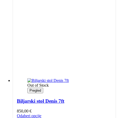
Out of Stock
Pregled
Biljarski stol Denis 7ft
850,00
€
Ovaj
Odaberi opcije