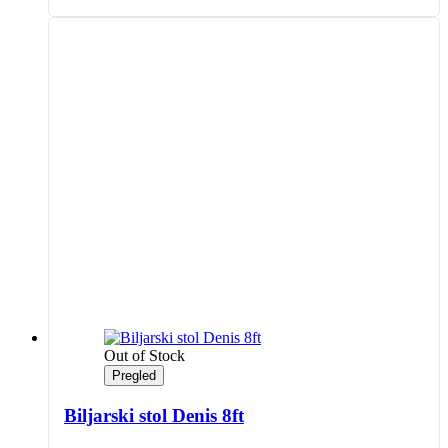
proizvod
ima
više
varijanti.
Opcije
se
mogu
odabrati
na
stranici
proizvoda
Out of Stock
Pregled
Biljarski stol Denis 8ft