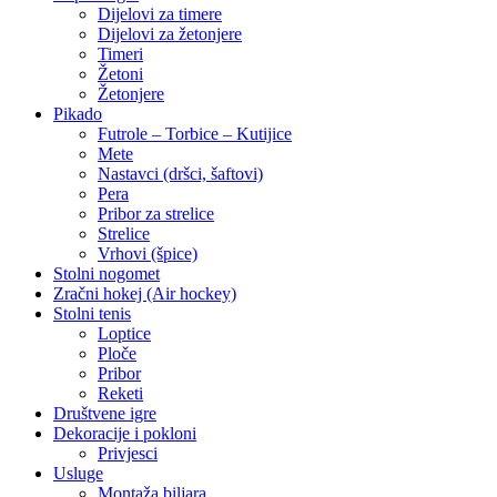
Dijelovi za timere
Dijelovi za žetonjere
Timeri
Žetoni
Žetonjere
Pikado
Futrole – Torbice – Kutijice
Mete
Nastavci (dršci, šaftovi)
Pera
Pribor za strelice
Strelice
Vrhovi (špice)
Stolni nogomet
Zračni hokej (Air hockey)
Stolni tenis
Loptice
Ploče
Pribor
Reketi
Društvene igre
Dekoracije i pokloni
Privjesci
Usluge
Montaža biljara