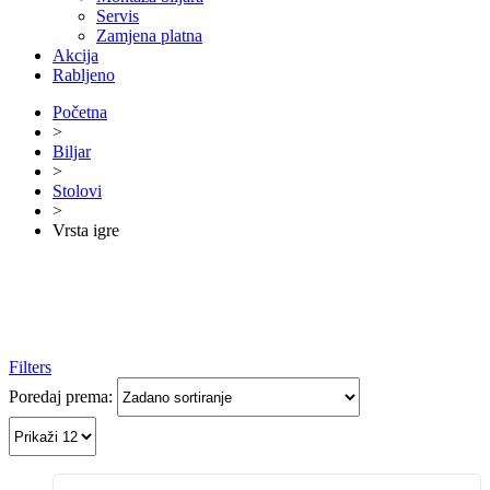
Servis
Zamjena platna
Akcija
Rabljeno
Početna
>
Biljar
>
Stolovi
>
Vrsta igre
Filters
Poredaj prema: