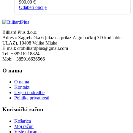
900,00
€
Ovaj
Odaberi opcije
proizvod
ima
više
varijanti.
Billiard Plus d.o.o.
Opcije
Adresa: Zagrebačka 6 (ulaz na prilaz Zagrebačkoj 3D kod table
se
ULAZ), 10408 Velika Mlaka
mogu
E-mail: crobilliardplus@gmail.com
odabrati
Tel: +38516218824
na
Mob: +385916636566
stranici
proizvoda
O nama
O nama
Kontakt
Uvjeti i odredbe
Politika privatnosti
Korisnički račun
Košarica
Moj račun
Vrste plaćanja