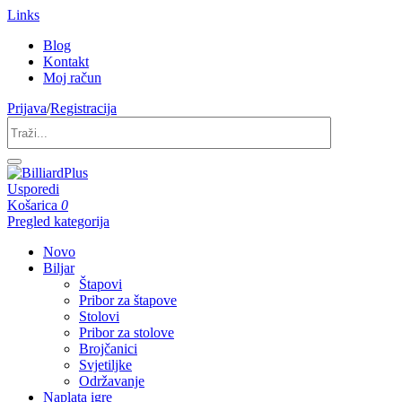
Links
Blog
Kontakt
Moj račun
Prijava
/
Registracija
Usporedi
Košarica
0
Pregled kategorija
Novo
Biljar
Štapovi
Pribor za štapove
Stolovi
Pribor za stolove
Brojčanici
Svjetiljke
Održavanje
Naplata igre