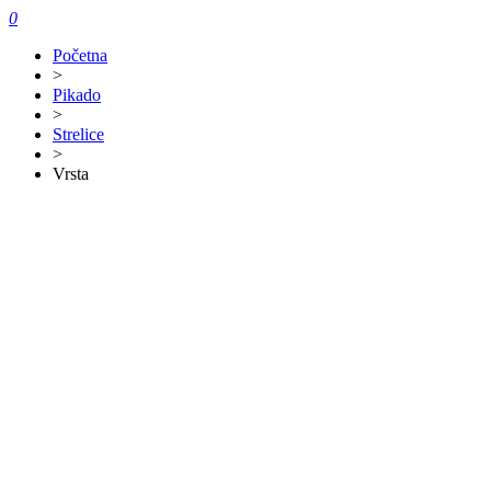
0
Početna
>
Pikado
>
Strelice
>
Vrsta