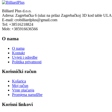
Billiard Plus d.o.o.
Adresa: Zagrebačka 6 (ulaz na prilaz Zagrebačkoj 3D kod table UL
E-mail: crobilliardplus@gmail.com
Tel: +38516218824
Mob: +385916636566
O nama
O nama
Kontakt
Uvjeti i odredbe
Politika privatnosti
Korisnički račun
Košarica
Moj račun
Vrste plaćanja
Promjena narudžbe
Korisni linkovi