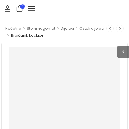
0
>
>
>
Početna
Stolni nogomet
Dijelovi
Ostali dijelovi
>
Brojčanik kockice