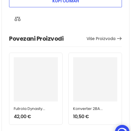
KUPI ODMAH
Povezani Proizvodi
Više Proizvoda
Futrola Dynasty
Konverter 2BA
Glass
Silver Type S
42,00
€
10,50
€
Crveno/Crna
25mm