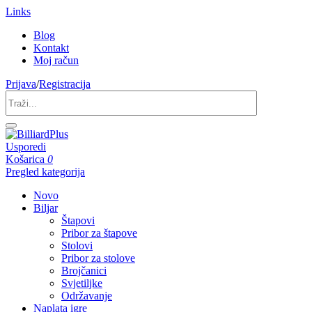
Links
Blog
Kontakt
Moj račun
Prijava
/
Registracija
Usporedi
Košarica
0
Pregled kategorija
Novo
Biljar
Štapovi
Pribor za štapove
Stolovi
Pribor za stolove
Brojčanici
Svjetiljke
Održavanje
Naplata igre