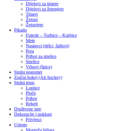
Dijelovi za timere
Dijelovi za žetonjere
Timeri
Žetoni
Žetonjere
Pikado
Futrole – Torbice – Kutijice
Mete
Nastavci (dršci, šaftovi)
Pera
Pribor za strelice
Strelice
Vrhovi (špice)
Stolni nogomet
Zračni hokej (Air hockey)
Stolni tenis
Loptice
Ploče
Pribor
Reketi
Društvene igre
Dekoracije i pokloni
Privjesci
Usluge
Montaža biljara