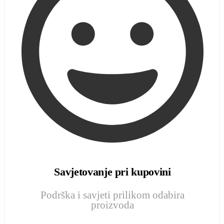
Savjetovanje pri kupovini
Podrška i savjeti prilikom odabira
proizvoda