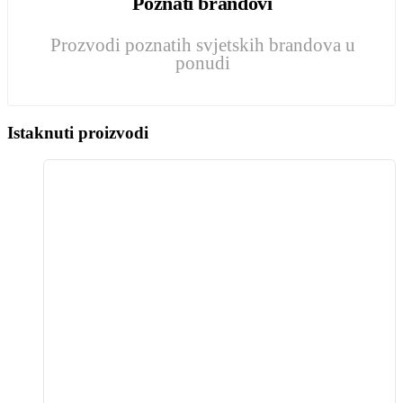
Poznati brandovi
Prozvodi poznatih svjetskih brandova u
ponudi
Istaknuti proizvodi