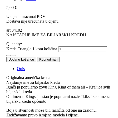
5,00
€
U cijenu uračunat PDV
Dostava nije uračunata u cijenu
art.34102
NAJSTARIJE IME ZA BILJARSKU KREDU
Quantity:
Kreda Triangle 1 kom količina
Dodaj u košaricu
Kupi odmah
Opis
Originalna američka kreda
Najstarije ime za biljarsku kredu
Igrači ju popularno zovu King King of them all – Kraljica svih
biljarskih kreda
Od imena “Kings” nastao je popularni naziv “kiks” kao ime za
biljarsku kredu općenito
Boja u stvarnosti može biti različita od one na zaslonu.
Zadržavamo pravo izmjene modela i cijene.