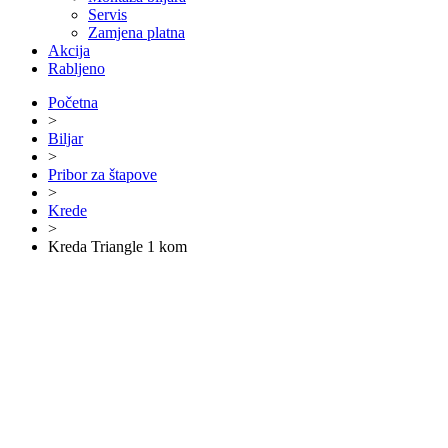
Servis
Zamjena platna
Akcija
Rabljeno
Početna
>
Biljar
>
Pribor za štapove
>
Krede
>
Kreda Triangle 1 kom