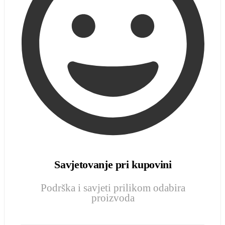
Savjetovanje pri kupovini
Podrška i savjeti prilikom odabira
proizvoda