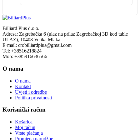
Billiard Plus d.o.o.
Adresa: Zagrebačka 6 (ulaz na prilaz Zagrebačkoj 3D kod table
ULAZ), 10408 Velika Mlaka
E-mail: crobilliardplus@gmail.com
Tel: +38516218824
Mob: +385916636566
O nama
O nama
Kontakt
Uvjeti i odredbe
Politika privatnosti
Korisnički račun
Košarica
Moj račun
Vrste plaćanja
Promjena narudžbe