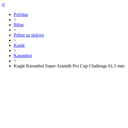
0
Početna
>
Biljar
>
Pribor za stolove
>
Kugle
>
Karambol
>
Kugle Karambol Super Aramith Pro Cup Challenge 61,5 mm