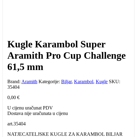
Kugle Karambol Super
Aramith Pro Cup Challenge
61,5 mm
Brand:
Aramith
Kategorije:
Biljar
,
Karambol
,
Kugle
SKU:
35404
0,00
€
U cijenu uračunat PDV
Dostava nije uračunata u cijenu
art.
35404
NATJECATELJSKE KUGLE ZA KARAMBOL BILJAR