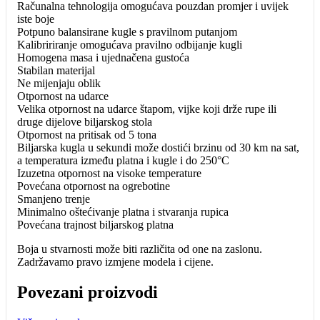
Računalna tehnologija omogućava pouzdan promjer i uvijek
iste boje
Potpuno balansirane kugle s pravilnom putanjom
Kalibririranje omogućava pravilno odbijanje kugli
Homogena masa i ujednačena gustoća
Stabilan materijal
Ne mijenjaju oblik
Otpornost na udarce
Velika otpornost na udarce štapom, vijke koji drže rupe ili
druge dijelove biljarskog stola
Otpornost na pritisak od 5 tona
Biljarska kugla u sekundi može dostići brzinu od 30 km na sat,
a temperatura između platna i kugle i do 250°C
Izuzetna otpornost na visoke temperature
Povećana otpornost na ogrebotine
Smanjeno trenje
Minimalno oštećivanje platna i stvaranja rupica
Povećana trajnost biljarskog platna
Boja u stvarnosti može biti različita od one na zaslonu.
Zadržavamo pravo izmjene modela i cijene.
Povezani proizvodi