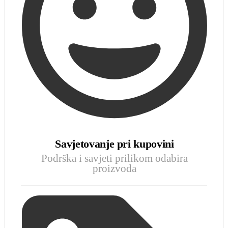
Savjetovanje pri kupovini
Podrška i savjeti prilikom odabira
proizvoda