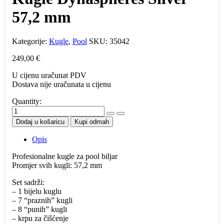
57,2 mm
Kategorije:
Kugle
,
Pool
SKU:
35042
249,00
€
U cijenu uračunat PDV
Dostava nije uračunata u cijenu
Quantity:
Kugle
Dynaspheres
Dodaj u košaricu
Kupi odmah
Silver
57,2
Opis
mm
količina
Profesionalne kugle za pool biljar
Promjer svih kugli: 57,2 mm
Set sadrži:
– 1 bijelu kuglu
– 7 “praznih” kugli
– 8 “punih” kugli
– krpu za čišćenje