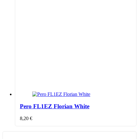
Pero FL1EZ Florian White
8,20
€