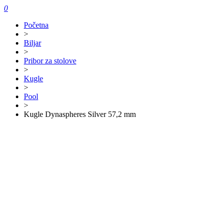
0
Početna
>
Biljar
>
Pribor za stolove
>
Kugle
>
Pool
>
Kugle Dynaspheres Silver 57,2 mm