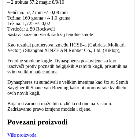
– 2 trokuta 57,2 magic 8/9/10
Veličina: 57,2 mm +/- 0,08 mm
Težina: 169 grama +/- 1,0 grama
Težina: 1,725 +/- 0,02
Tvrdoća: ≥ 59 Rockwell
Sastav: izuzetno visok sadržaj fenolne smole
Kao rezultat partnerstva između HCSB-a (Gabriels, Molinari,
Vector) i Shanghai XINZHAN Rubber Co., Ltd. (Kiklop),
Fenolne smolene kugle Dynaspheres postavljene su kao
izazivači protiv poznatih belgijskih Aramith kugli, prisutnih na
svim velikim natjecanjima.
Dynaspheres su surađivali s velikim imenima kao što su Semih
Sayginer ili Shane van Boening kako bi promovirale kvalitetu
ovih novih kugli.
Boja u stvarnosti može biti različita od one na zaslonu.
Zadržavamo pravo izmjene modela i cijene.
Povezani proizvodi
Više proizvoda