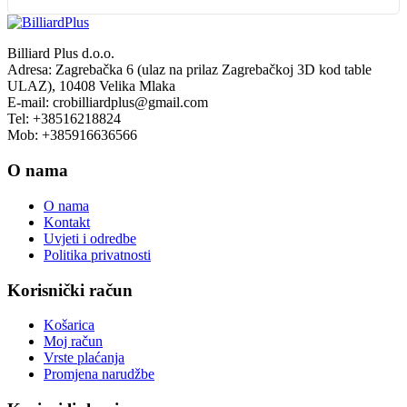
Billiard Plus d.o.o.
Adresa: Zagrebačka 6 (ulaz na prilaz Zagrebačkoj 3D kod table
ULAZ), 10408 Velika Mlaka
E-mail: crobilliardplus@gmail.com
Tel: +38516218824
Mob: +385916636566
O nama
O nama
Kontakt
Uvjeti i odredbe
Politika privatnosti
Korisnički račun
Košarica
Moj račun
Vrste plaćanja
Promjena narudžbe