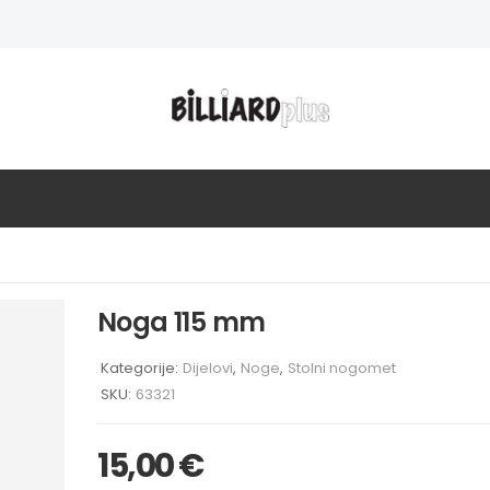
Noga 115 mm
Kategorije:
Dijelovi
,
Noge
,
Stolni nogomet
SKU:
63321
15,00
€