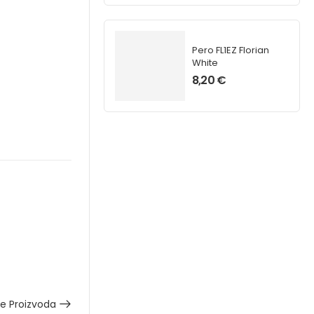
Pero FL1EZ Florian
White
8,20
€
še Proizvoda