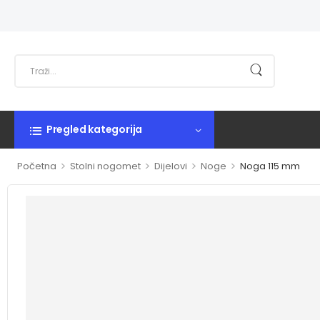
Pregled kategorija
>
>
>
>
Početna
Stolni nogomet
Dijelovi
Noge
Noga 115 mm