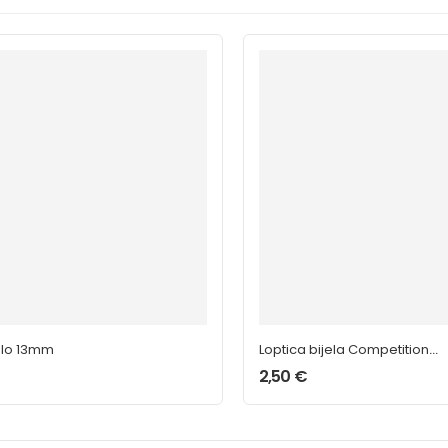
alo 13mm
Loptica bijela Competition
31mm/21g
2,50
€