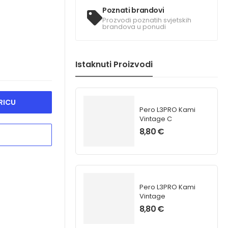
Poznati brandovi
Prozvodi poznatih svjetskih
brandova u ponudi
Istaknuti Proizvodi
RICU
Pero L3PRO Kami
Vintage C
8,80
€
Pero L3PRO Kami
Vintage
8,80
€