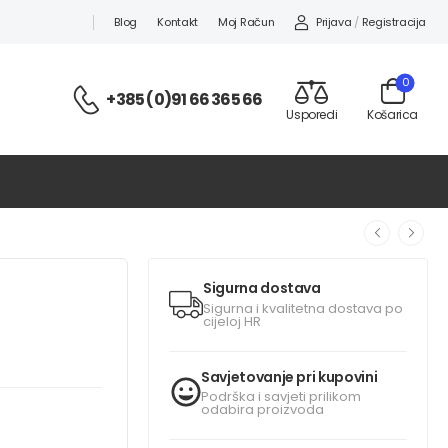
Prijava
/
Registracija
Blog
Kontakt
Moj Račun
0
+385 (0)91 66 365 66
Usporedi
Košarica
Sigurna dostava
Sigurna i kvalitetna dostava po
cijeloj HR
Savjetovanje pri kupovini
Podrška i savjeti prilikom
odabira proizvoda