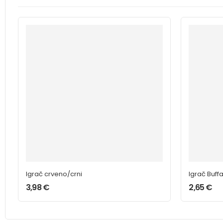
Igrač crveno/crni
Igrač Buff
3,98
€
2,65
€