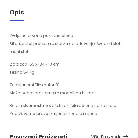
Opis
2-djelna drvena pokrivna ploča
Biljarski stol pretvara u stol za objedovanje, švedski stol ili
radni stol
2 x ploča 153 x 134 x 13 cm
Težina 54 kg
Za biljar crni Eliminator 8′
Može odgovarati drugim modelima biljara
Boja u stvarnosti može biti različita od one na zaslonu.
Zadržavamo pravo izmjene modela i cijene.
Povezani Proizvodi
Više Proizvoda