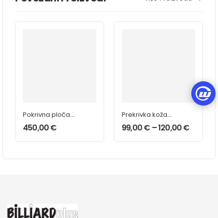
Pokrivna ploča
Prekrivka koža
stolni tenis 7-8’
Crna
450,00
€
99,00
€
–
120,00
€
Zelena