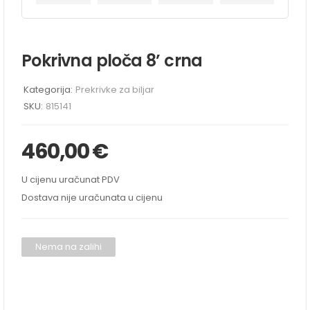
Pokrivna ploča 8’ crna
Kategorija:
Prekrivke za biljar
SKU:
815141
460,00
€
U cijenu uračunat PDV
Dostava nije uračunata u cijenu
Nema na zalihi