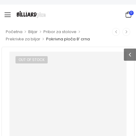
0
>
>
>
Početna
Biljar
Pribor za stolove
>
Prekrivke za biljar
Pokrivna ploča 8’ crna
OUT OF STOCK