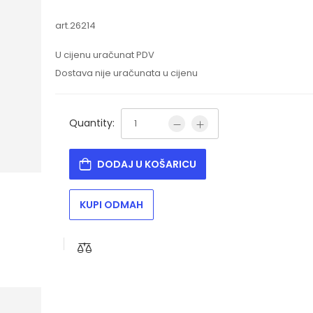
art.
26214
U cijenu uračunat PDV
Dostava nije uračunata u cijenu
Quantity:
DODAJ U KOŠARICU
KUPI ODMAH