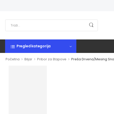
Pregled kategorija
>
>
>
Početna
Biljar
Pribor za štapove
Preša Drvena/Mesing Sn