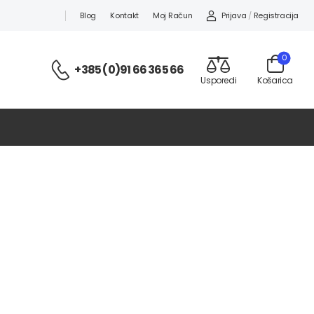
Prijava
/
Registracija
Blog
Kontakt
Moj Račun
0
+385 (0)91 66 365 66
Usporedi
Košarica