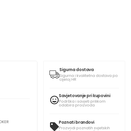
Sigurna dostava
Sigurna i kvalitetna dostava po
cijeloj HR
Savjetovanje pri kupovini
Podrška i savjeti prilikom
odabira proizvoda
OOKER
Poznati brandovi
Prozvodi poznatih svjetskih