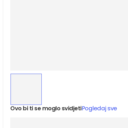
Ovo bi ti se moglo svidjeti
Pogledaj sve