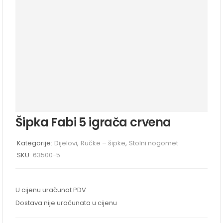
Šipka Fabi 5 igrača crvena
Kategorije:
Dijelovi
,
Ručke – šipke
,
Stolni nogomet
SKU:
63500-5
U cijenu uračunat PDV
Dostava nije uračunata u cijenu