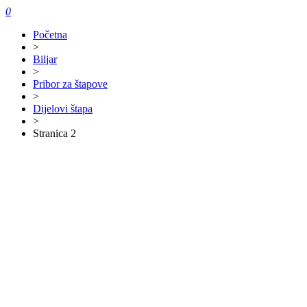
0
Početna
>
Biljar
>
Pribor za štapove
>
Dijelovi štapa
>
Stranica 2