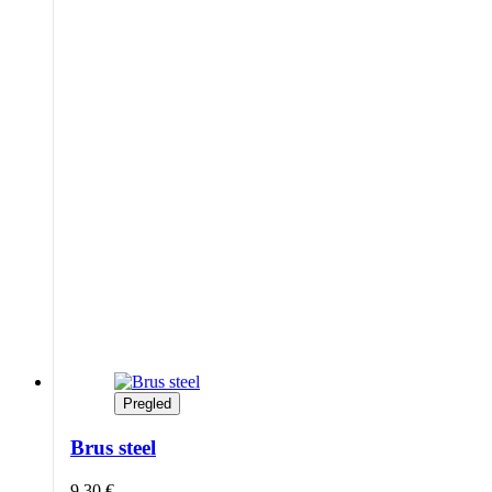
Pregled
Brus steel
9,30
€