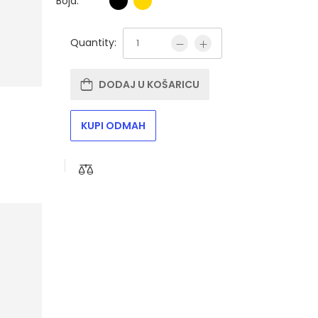
Boja:
Quantity:
DODAJ U KOŠARICU
KUPI ODMAH