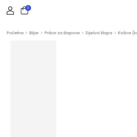
0
>
>
>
>
Početna
Biljar
Pribor za štapove
Dijelovi štapa
Kožice (k