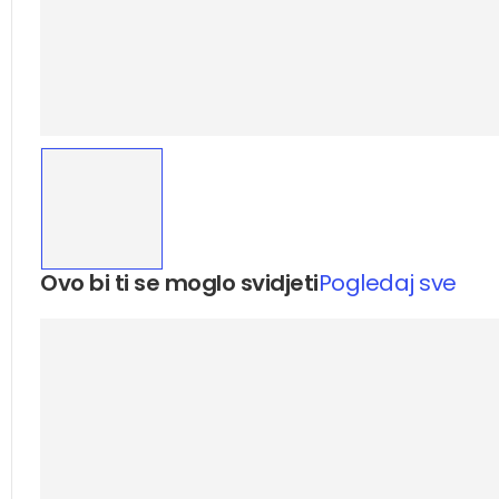
Ovo bi ti se moglo svidjeti
Pogledaj sve