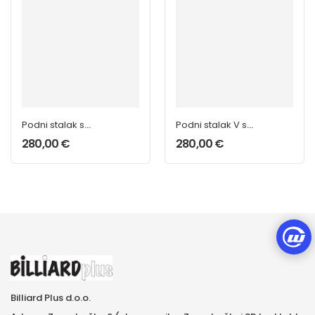
Podni stalak s
Podni stalak V s
ladicom crni 8
ladicom 8 štapova
280,00
€
280,00
€
štapova
Billiard Plus d.o.o.