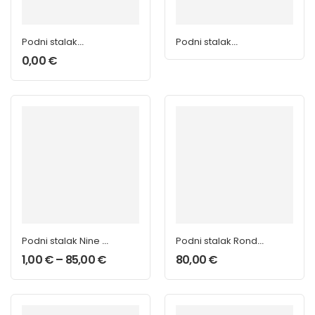
Podni stalak
Podni stalak
Cornilleau 4 štapa
mesing 6 štapova
0,00
€
Podni stalak Nine 9
Podni stalak Rondo
štapova
12 štapova
1,00
€
–
85,00
€
80,00
€