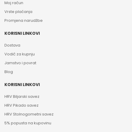
Moj račun
Vrste plaćanja
Promjena narudžbe
KORISNI LINKOVI
Dostava
Vodič za kupnju
Jamstvo i povrat
Blog
KORISNI LINKOVI
HRV Biljarski savez
HRV Pikado savez
HRV Stolnogometni savez
5% popusta na kupovinu