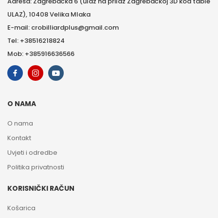
Adresa: Zagrebačka 6 (ulaz na prilaz Zagrebačkoj 3D kod table
ULAZ), 10408 Velika Mlaka
E-mail: crobilliardplus@gmail.com
Tel: +38516218824
Mob: +385916636566
O NAMA
O nama
Kontakt
Uvjeti i odredbe
Politika privatnosti
KORISNIČKI RAČUN
Košarica