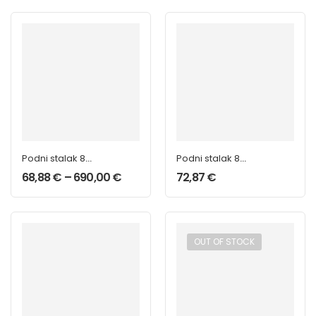
Podni stalak 8
Podni stalak 8
štapova
štapova Mahagoni
68,88
€
–
690,00
€
72,87
€
OUT OF STOCK