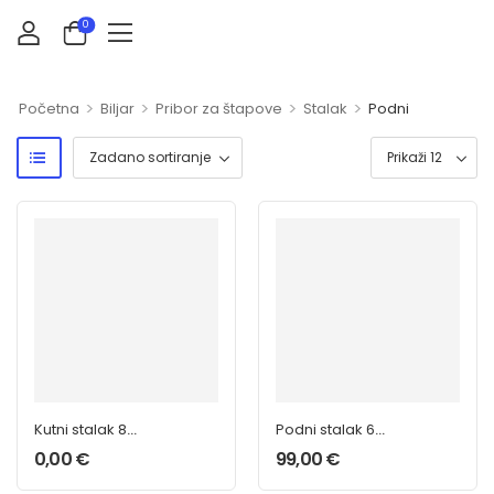
0
>
>
>
>
Početna
Biljar
Pribor za štapove
Stalak
Podni
Kutni stalak 8
Podni stalak 6
štapova
štapova
0,00
€
99,00
€