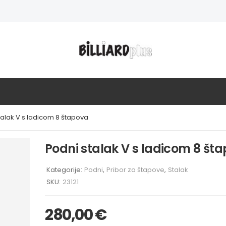
talak V s ladicom 8 štapova
Podni stalak V s ladicom 8 št
Kategorije:
Podni
,
Pribor za štapove
,
Stalak
SKU:
23121
280,00
€