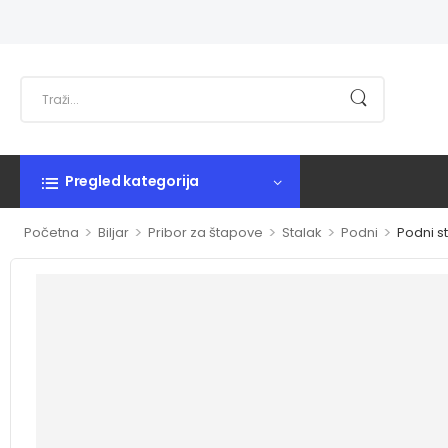
Pregled kategorija
>
>
>
>
>
Početna
Biljar
Pribor za štapove
Stalak
Podni
Podni s