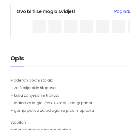
Ovo bi ti se moglo svidjeti
Pogleda
Opis
Moderan podni stalak:
– za 8 biljarskih štapova
– kuka za vješanje trokuta
– ladica za kugle, četku, kredu i drugi pribor
– gornja polica za odlaganje pića i napitaka
Stabilan
Materijal otporan na ogrebotine