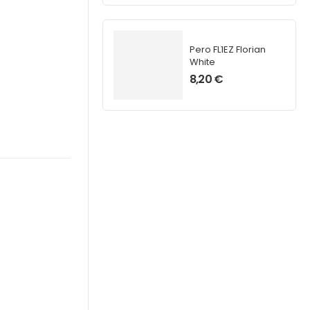
Pero FL1EZ Florian
White
8,20
€