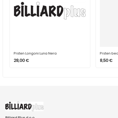
Prsten Longoni Luna Nera
Prsten be
28,00
€
8,50
€
Billiard Plus d.o.o.