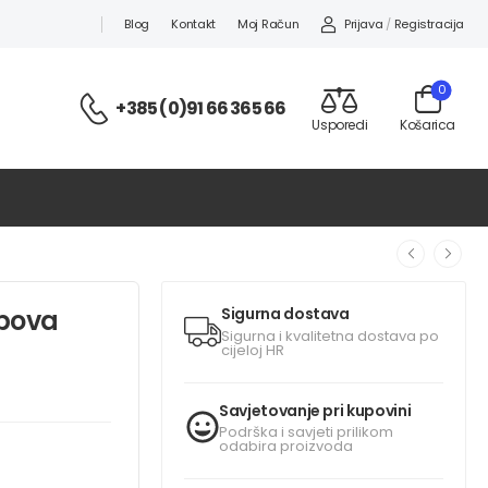
Prijava
/
Registracija
Blog
Kontakt
Moj Račun
0
+385 (0)91 66 365 66
Usporedi
Košarica
apova
Sigurna dostava
Sigurna i kvalitetna dostava po
cijeloj HR
Savjetovanje pri kupovini
Podrška i savjeti prilikom
odabira proizvoda