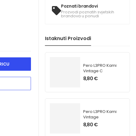
Poznati brandovi
Prozvodi poznatih svjetskih
brandova u ponudi
Istaknuti Proizvodi
RICU
Pero L3PRO Kami
Vintage C
8,80
€
Pero L3PRO Kami
Vintage
8,80
€