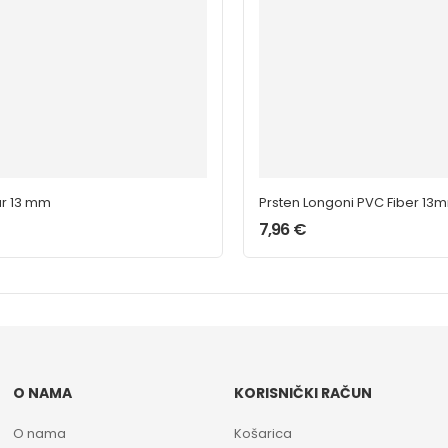
ar 13 mm
Prsten Longoni PVC Fiber 13
7,96
€
O NAMA
KORISNIČKI RAČUN
O nama
Košarica