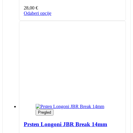
28,00
€
Ovaj
Odaberi opcije
proizvod
ima
više
varijanti.
Opcije
se
mogu
odabrati
na
stranici
proizvoda
Pregled
Prsten Longoni JBR Break 14mm