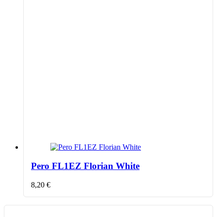
Pero FL1EZ Florian White
8,20
€