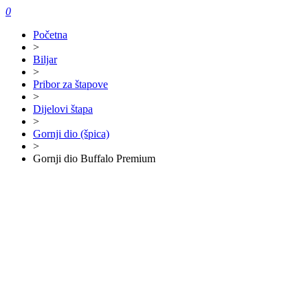
0
Početna
>
Biljar
>
Pribor za štapove
>
Dijelovi štapa
>
Gornji dio (špica)
>
Gornji dio Buffalo Premium