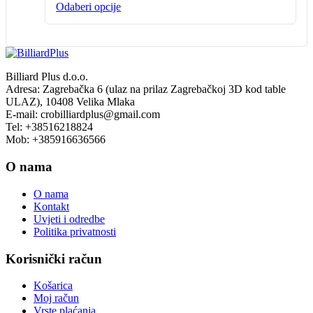
Ovaj
Odaberi opcije
proizvod
ima
više
varijanti.
Opcije
Billiard Plus d.o.o.
se
Adresa: Zagrebačka 6 (ulaz na prilaz Zagrebačkoj 3D kod table
mogu
ULAZ), 10408 Velika Mlaka
odabrati
E-mail: crobilliardplus@gmail.com
na
Tel: +38516218824
stranici
Mob: +385916636566
proizvoda
O nama
O nama
Kontakt
Uvjeti i odredbe
Politika privatnosti
Korisnički račun
Košarica
Moj račun
Vrste plaćanja