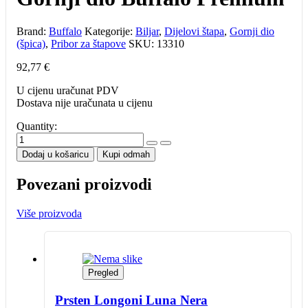
Brand:
Buffalo
Kategorije:
Biljar
,
Dijelovi štapa
,
Gornji dio
(špica)
,
Pribor za štapove
SKU:
13310
92,77
€
U cijenu uračunat PDV
Dostava nije uračunata u cijenu
Quantity:
Gornji
dio
Dodaj u košaricu
Kupi odmah
Buffalo
Premium
Povezani proizvodi
količina
Više proizvoda
Pregled
Prsten Longoni Luna Nera