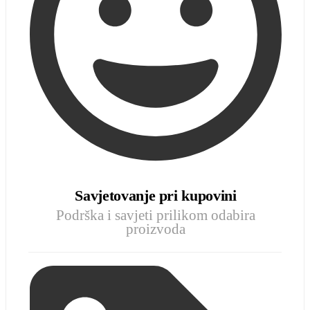
Savjetovanje pri kupovini
Podrška i savjeti prilikom odabira
proizvoda