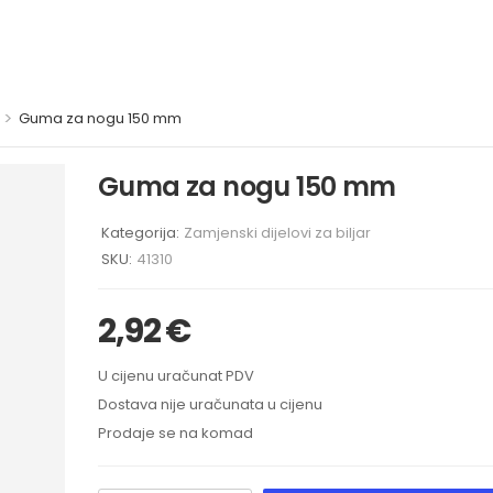
>
Guma za nogu 150 mm
Guma za nogu 150 mm
Kategorija:
Zamjenski dijelovi za biljar
SKU:
41310
2,92
€
U cijenu uračunat PDV
Dostava nije uračunata u cijenu
Prodaje se na komad