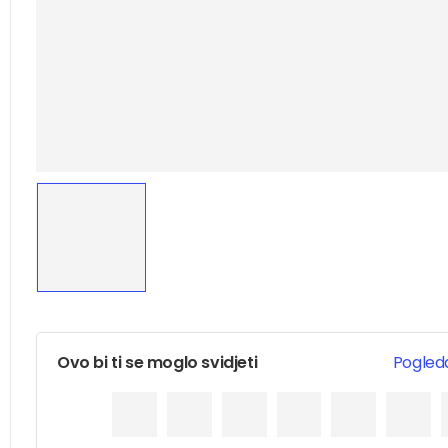
Ovo bi ti se moglo svidjeti
Pogleda