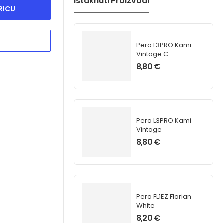
Istaknuti Proizvodi
RICU
Pero L3PRO Kami
Vintage C
8,80
€
Pero L3PRO Kami
Vintage
8,80
€
Pero FL1EZ Florian
White
8,20
€