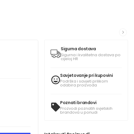
Sigurna dostava
Sigurna i kvalitetna dostava po
cijeloj HR
Savjetovanje pri kupovini
Podrška i savjeti prilikom
odabira proizvoda
Poznati brandovi
Prozvodi poznatih svjetskih
brandova u ponudi