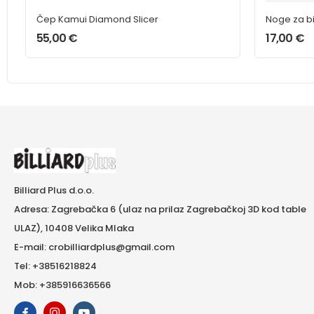
Čep Kamui Diamond Slicer
Noge za bi
55,00
€
17,00
€
Billiard Plus d.o.o.
Adresa: Zagrebačka 6 (ulaz na prilaz Zagrebačkoj 3D kod table
ULAZ), 10408 Velika Mlaka
E-mail: crobilliardplus@gmail.com
Tel: +38516218824
Mob: +385916636566