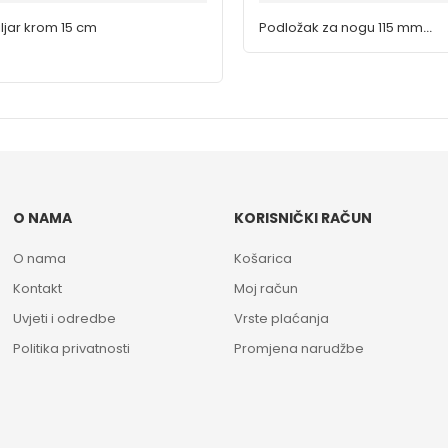
ljar krom 15 cm
Podložak za nogu 115 mm
Šperploča 3 mm
O NAMA
KORISNIČKI RAČUN
O nama
Košarica
Kontakt
Moj račun
Uvjeti i odredbe
Vrste plaćanja
Politika privatnosti
Promjena narudžbe