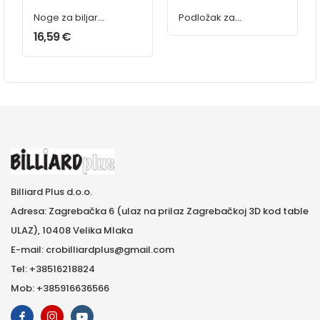
Noge za biljar
Podložak za
alu 20 cm
nogu 115 mm MDF
16,59
€
5 mm
Billiard Plus d.o.o.
Adresa: Zagrebačka 6 (ulaz na prilaz Zagrebačkoj 3D kod table
ULAZ), 10408 Velika Mlaka
E-mail: crobilliardplus@gmail.com
Tel: +38516218824
Mob: +385916636566