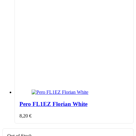
Pero FL1EZ Florian White
8,20
€
Out of Stock