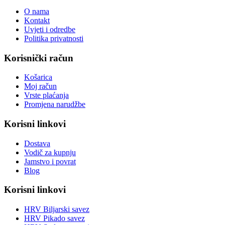
O nama
Kontakt
Uvjeti i odredbe
Politika privatnosti
Korisnički račun
Košarica
Moj račun
Vrste plaćanja
Promjena narudžbe
Korisni linkovi
Dostava
Vodič za kupnju
Jamstvo i povrat
Blog
Korisni linkovi
HRV Biljarski savez
HRV Pikado savez