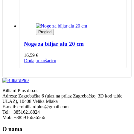
Pregled
Noge za biljar alu 20 cm
16,59
€
Dodaj u košaricu
Billiard Plus d.o.o.
Adresa: Zagrebačka 6 (ulaz na prilaz Zagrebačkoj 3D kod table
ULAZ), 10408 Velika Mlaka
E-mail: crobilliardplus@gmail.com
Tel: +38516218824
Mob: +385916636566
O nama