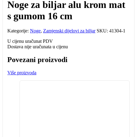
Noge za biljar alu krom mat
s gumom 16 cm
Kategorije:
Noge
,
Zamjenski dijelovi za biljar
SKU:
41304-1
U cijenu uračunat PDV
Dostava nije uračunata u cijenu
Povezani proizvodi
Više proizvoda