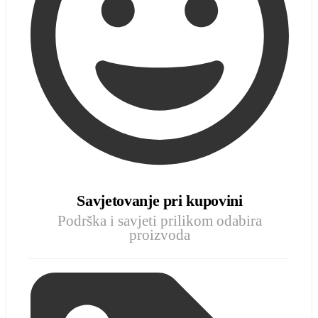
Savjetovanje pri kupovini
Podrška i savjeti prilikom odabira
proizvoda