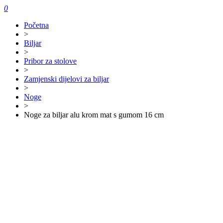
0
Početna
>
Biljar
>
Pribor za stolove
>
Zamjenski dijelovi za biljar
>
Noge
>
Noge za biljar alu krom mat s gumom 16 cm