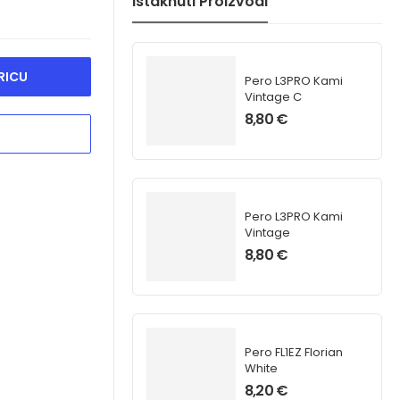
Istaknuti Proizvodi
RICU
Pero L3PRO Kami
Vintage C
8,80
€
Pero L3PRO Kami
Vintage
8,80
€
Pero FL1EZ Florian
White
8,20
€