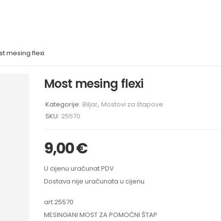
t mesing flexi
Most mesing flexi
Kategorije:
Biljar
,
Mostovi za štapove
SKU:
25570
9,00
€
U cijenu uračunat PDV
Dostava nije uračunata u cijenu
art.
25570
MESINGANI MOST ZA POMOĆNI ŠTAP