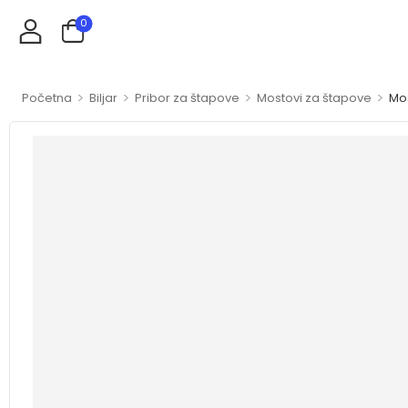
0
>
>
>
>
Početna
Biljar
Pribor za štapove
Mostovi za štapove
Mos