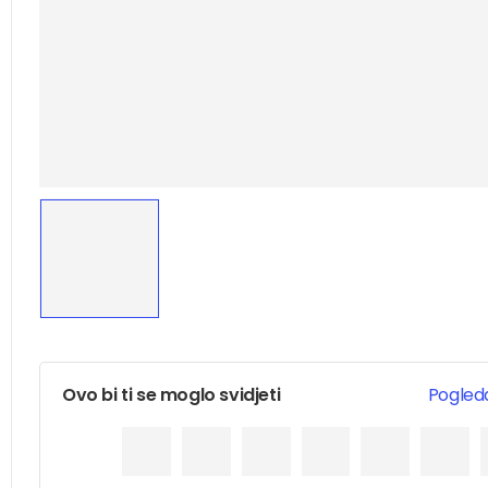
Ovo bi ti se moglo svidjeti
Pogleda