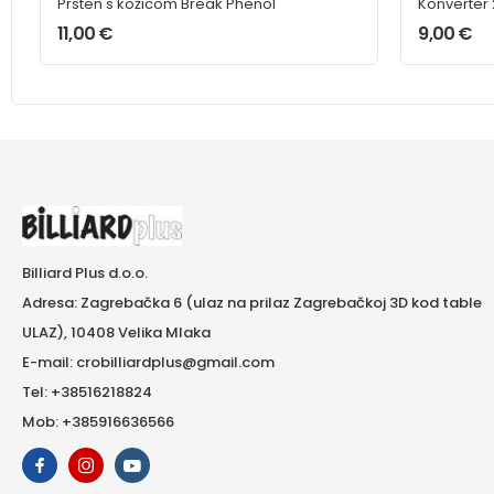
Prsten s kožicom Break Phenol
Konverter
11,00
€
9,00
€
Billiard Plus d.o.o.
Adresa: Zagrebačka 6 (ulaz na prilaz Zagrebačkoj 3D kod table
ULAZ), 10408 Velika Mlaka
E-mail: crobilliardplus@gmail.com
Tel: +38516218824
Mob: +385916636566