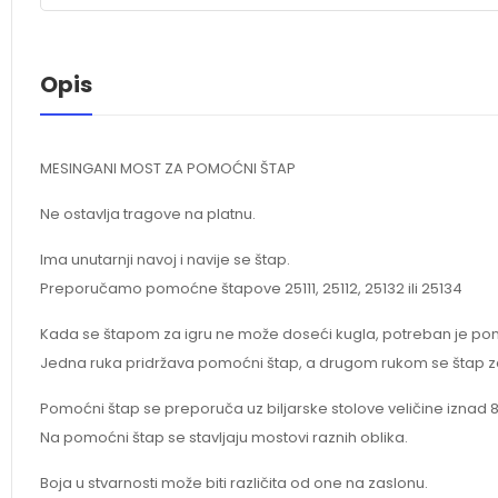
Opis
MESINGANI MOST ZA POMOĆNI ŠTAP
Ne ostavlja tragove na platnu.
Ima unutarnji navoj i navije se štap.
Preporučamo pomoćne štapove 25111, 25112, 25132 ili 25134
Kada se štapom za igru ne može doseći kugla, potreban je po
Jedna ruka pridržava pomoćni štap, a drugom rukom se štap za 
Pomoćni štap se preporuča uz biljarske stolove veličine iznad 8
Na pomoćni štap se stavljaju mostovi raznih oblika.
Boja u stvarnosti može biti različita od one na zaslonu.