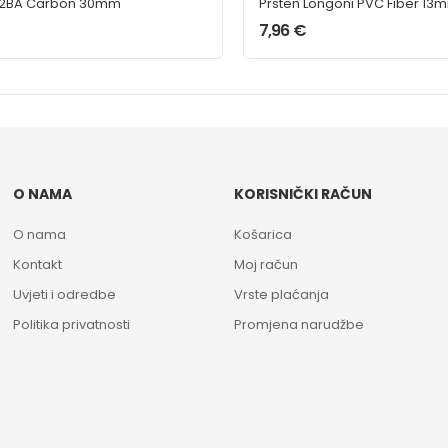
 2BA Carbon 30mm
Prsten Longoni PVC Fiber 13
7,96
€
O NAMA
KORISNIČKI RAČUN
O nama
Košarica
Kontakt
Moj račun
Uvjeti i odredbe
Vrste plaćanja
Politika privatnosti
Promjena narudžbe