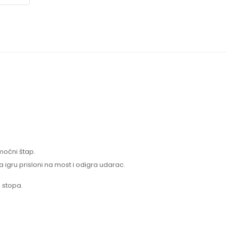
moćni štap.
igru prisloni na most i odigra udarac.
 stopa.