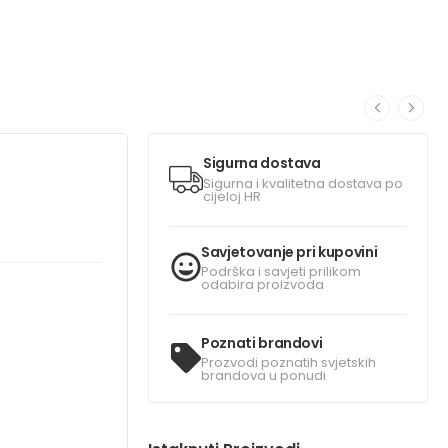
Sigurna dostava
Sigurna i kvalitetna dostava po
cijeloj HR
Savjetovanje pri kupovini
Podrška i savjeti prilikom
odabira proizvoda
Poznati brandovi
Prozvodi poznatih svjetskih
brandova u ponudi