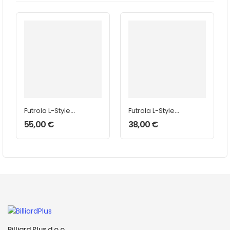
Futrola L-Style
Futrola L-Style
Cameo
Cameo
55,00
€
38,00
€
Billiard Plus d.o.o.