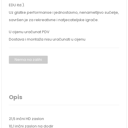
EDU itd.).
Uz glatke performanse i jednostavno, nenametljivo sučelje,
savršen je za rekreativne i natjecateljske igrače.
U cijenu uračunat PDV
Dostava i montaža nisu uračunati u cijenu
Nema na zalihi
Opis
21,5 inčni HD zaslon
10,1 inčni zaslon na dodir