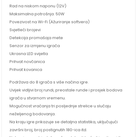
Rad na niskom naponu (12V)
Maksimalna potrošnja: 50W
Povezivost na Wi-Fi (Ažuriranje softvera)
Svjetleći brojevi
Detekcija promašaja mete
Senzor za izmjenu igrača
Ukrasna LED svijetla
Prihvat novčanica
Prihvat kovanica
Podržava do 8 igrača s više načina igre.
Uvijek vidljivi broj rundi, preostale runde i prosjek bodova
igrača u stvarnom vremenu.
Mogućnost vraćanja tri posljednje strelice u slučaju
neželjenog bodovanja.
Na kraju igre prikazuje se detaljna statistika, uključujući
završni broj, broj postignutih 180-ica itd.