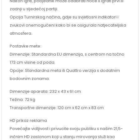
Nakon igre, pobjednik može odabrati hoće li igrati prvi ili
zadnji u sljedećoj partiji.
Opcija Turnirskog načina, gdje su svjetlosni indikatori i
zvukovi onemogućeni kako bi se osigurala natjecateljska
atmosfera.
Postavke mete:
Dimenzije: Standardna EU dimenzija, s centrom na točno
173 cm visine od poda.
Opcije: Standardna meta ili Quattro verzija s dodatnim
bodovnim zonama.
Dimenzije aparata: 232 x 43 x 61 cm
Težina: 72 kg
Transportne dimenzije: 120 cm x 62 cm x 83 cm
HD prikaz reklama
Povećajte vidljivost i privucite svoju publiku s našim 21,5-
inčnim HD zaslonom koji u stanju mirovanja služi kao