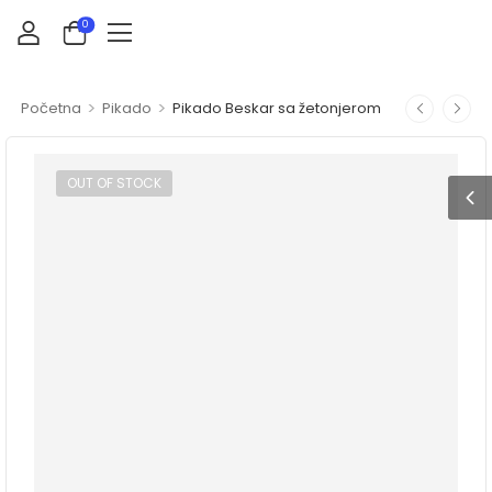
0
>
>
Početna
Pikado
Pikado Beskar sa žetonjerom
OUT OF STOCK