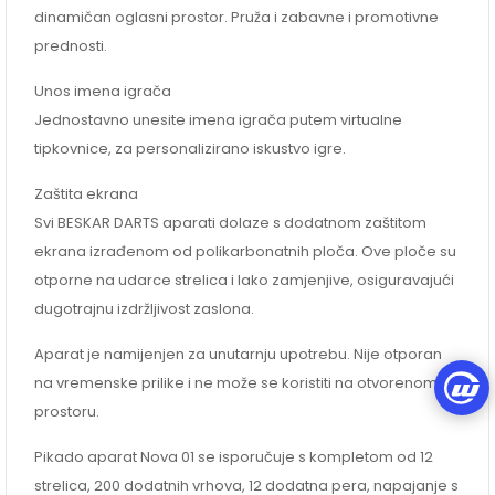
dinamičan oglasni prostor. Pruža i zabavne i promotivne
prednosti.
Unos imena igrača
Jednostavno unesite imena igrača putem virtualne
tipkovnice, za personalizirano iskustvo igre.
Zaštita ekrana
Svi BESKAR DARTS aparati dolaze s dodatnom zaštitom
ekrana izrađenom od polikarbonatnih ploča. Ove ploče su
otporne na udarce strelica i lako zamjenjive, osiguravajući
dugotrajnu izdržljivost zaslona.
Aparat je namijenjen za unutarnju upotrebu. Nije otporan
na vremenske prilike i ne može se koristiti na otvorenom
prostoru.
Pikado aparat Nova 01 se isporučuje s kompletom od 12
strelica, 200 dodatnih vrhova, 12 dodatna pera, napajanje s