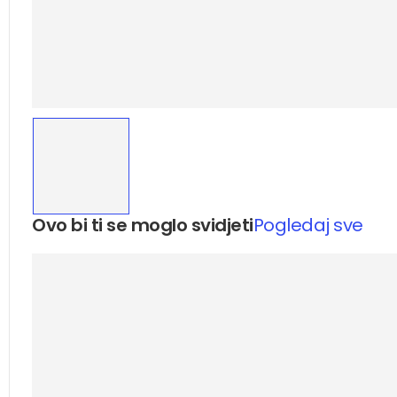
Ovo bi ti se moglo svidjeti
Pogledaj sve