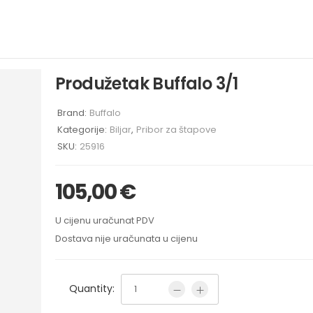
Produžetak Buffalo 3/1
Brand:
Buffalo
Kategorije:
Biljar
,
Pribor za štapove
SKU:
25916
105,00
€
U cijenu uračunat PDV
Dostava nije uračunata u cijenu
Quantity: