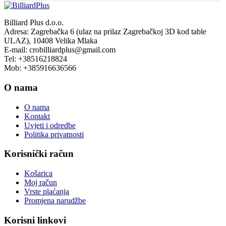
Billiard Plus d.o.o.
Adresa: Zagrebačka 6 (ulaz na prilaz Zagrebačkoj 3D kod table
ULAZ), 10408 Velika Mlaka
E-mail: crobilliardplus@gmail.com
Tel: +38516218824
Mob: +385916636566
O nama
O nama
Kontakt
Uvjeti i odredbe
Politika privatnosti
Korisnički račun
Košarica
Moj račun
Vrste plaćanja
Promjena narudžbe
Korisni linkovi