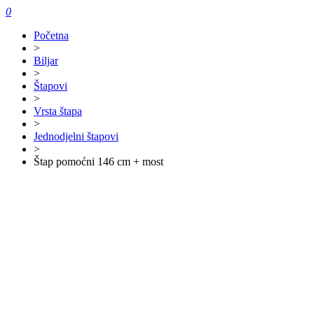
0
Početna
>
Biljar
>
Štapovi
>
Vrsta štapa
>
Jednodjelni štapovi
>
Štap pomoćni 146 cm + most