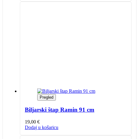
Pregled
Biljarski štap Ramin 91 cm
19,00
€
Dodaj u košaricu