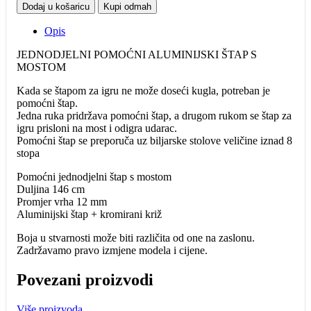
Dodaj u košaricu
Kupi odmah
Opis
JEDNODJELNI POMOĆNI ALUMINIJSKI ŠTAP S
MOSTOM
Kada se štapom za igru ne može doseći kugla, potreban je
pomoćni štap.
Jedna ruka pridržava pomoćni štap, a drugom rukom se štap za
igru prisloni na most i odigra udarac.
Pomoćni štap se preporuča uz biljarske stolove veličine iznad 8
stopa
Pomoćni jednodjelni štap s mostom
Duljina 146 cm
Promjer vrha 12 mm
Aluminijski štap + kromirani križ
Boja u stvarnosti može biti različita od one na zaslonu.
Zadržavamo pravo izmjene modela i cijene.
Povezani proizvodi
Više proizvoda