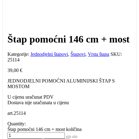
Štap pomoćni 146 cm + most
Kategorije:
Jednodjelni štapovi
,
Štapovi
,
Vrsta štapa
SKU:
25114
39,00
€
JEDNODJELNI POMOĆNI ALUMINIJSKI ŠTAP S
MOSTOM
U cijenu uračunat PDV
Dostava nije uračunata u cijenu
art.25114
Quantity:
Štap pomoćni 146 cm + most količina