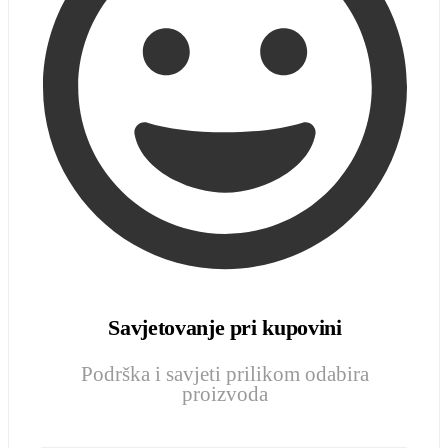
Savjetovanje pri kupovini
Podrška i savjeti prilikom odabira
proizvoda