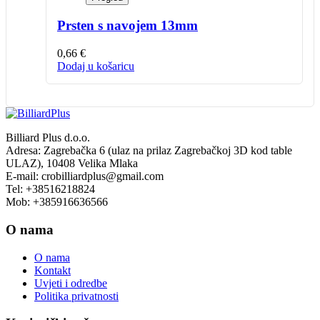
Prsten s navojem 13mm
0,66
€
Dodaj u košaricu
Billiard Plus d.o.o.
Adresa: Zagrebačka 6 (ulaz na prilaz Zagrebačkoj 3D kod table
ULAZ), 10408 Velika Mlaka
E-mail: crobilliardplus@gmail.com
Tel: +38516218824
Mob: +385916636566
O nama
O nama
Kontakt
Uvjeti i odredbe
Politika privatnosti