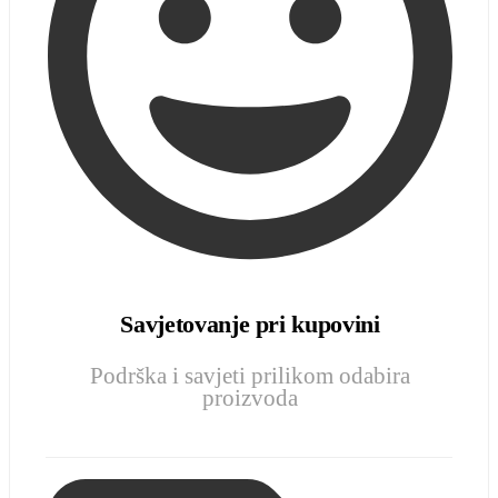
Savjetovanje pri kupovini
Podrška i savjeti prilikom odabira
proizvoda