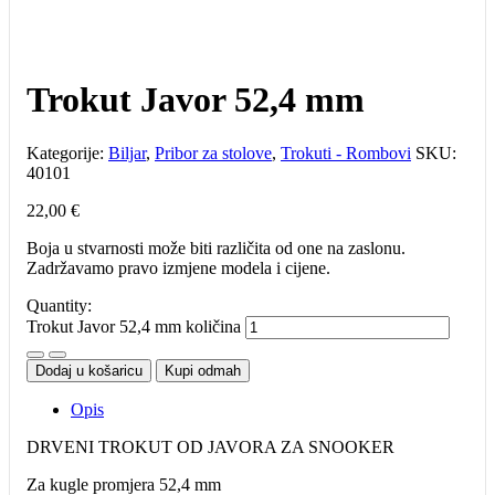
Trokut Javor 52,4 mm
Kategorije:
Biljar
,
Pribor za stolove
,
Trokuti - Rombovi
SKU:
40101
22,00
€
Boja u stvarnosti može biti različita od one na zaslonu.
Zadržavamo pravo izmjene modela i cijene.
Quantity:
Trokut Javor 52,4 mm količina
Dodaj u košaricu
Kupi odmah
Opis
DRVENI TROKUT OD JAVORA ZA SNOOKER
Za kugle promjera 52,4 mm