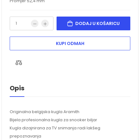
Promjer 52,4 mm
DODAJ U KOŠARICU
KUPI ODMAH
Opis
Originalna belgijska kugla Aramith
Bijela profesionalna kugla za snooker biljar
Kugla dizajnirana za TV snimanja radi lakšeg
prepoznavanja