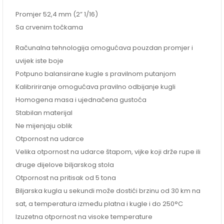
Promjer 52,4 mm (2” 1/16)
Sa crvenim točkama
Računalna tehnologija omogućava pouzdan promjer i
uvijek iste boje
Potpuno balansirane kugle s pravilnom putanjom
Kalibririranje omogućava pravilno odbijanje kugli
Homogena masa i ujednačena gustoća
Stabilan materijal
Ne mijenjaju oblik
Otpornost na udarce
Velika otpornost na udarce štapom, vijke koji drže rupe ili
druge dijelove biljarskog stola
Otpornost na pritisak od 5 tona
Biljarska kugla u sekundi može dostići brzinu od 30 km na
sat, a temperatura između platna i kugle i do 250°C
Izuzetna otpornost na visoke temperature