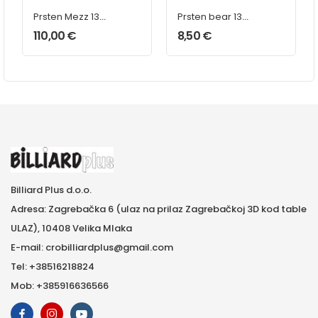
Prsten Mezz 13
Prsten bear 13
mm
mm
110,00
€
8,50
€
Billiard Plus d.o.o.
Adresa: Zagrebačka 6 (ulaz na prilaz Zagrebačkoj 3D kod table
ULAZ), 10408 Velika Mlaka
E-mail: crobilliardplus@gmail.com
Tel: +38516218824
Mob: +385916636566