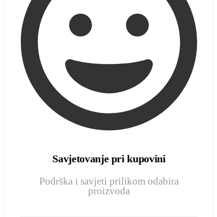
Savjetovanje pri kupovini
Podrška i savjeti prilikom odabira
proizvoda