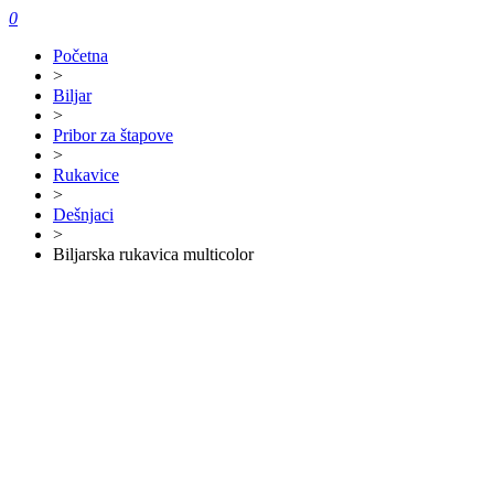
0
Početna
>
Biljar
>
Pribor za štapove
>
Rukavice
>
Dešnjaci
>
Biljarska rukavica multicolor