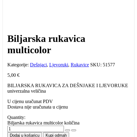
Biljarska rukavica
multicolor
Kategorije:
Dešnjaci
,
Ljevoruki
,
Rukavice
SKU:
51577
5,00
€
BILJARSKA RUKAVICA ZA DEŠNJAKE I LJEVORUKE
univerzalna veličina
U cijenu uračunat PDV
Dostava nije uračunata u cijenu
Quantity:
Biljarska rukavica multicolor količina
Dodaj u košaricu
Kupi odmah