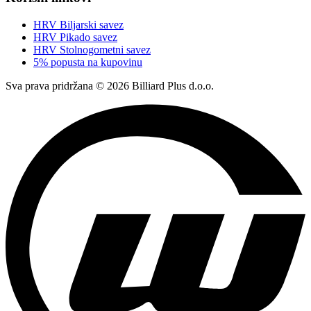
HRV Biljarski savez
HRV Pikado savez
HRV Stolnogometni savez
5% popusta na kupovinu
Sva prava pridržana © 2026 Billiard Plus d.o.o.