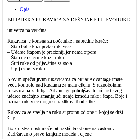
Opis
BILJARSKA RUKAVICA ZA DEŠNJAKE I LJEVORUKE
univerzalna veličina
Rukavica je korisna za početnike i napredne igrače:
– Štap bolje klizi preko rukavice
– Udarac štapom je precizniji jer nema otpora
– Štap ne oštećuje kožu ruku
– Štiti ruke od prljavštine sa stola
– Upija znoj s ruku
S ovim upečatljivim rukavicama za bilijar Advantage imate
veću kontrolu nad kuglama za malu cijenu. S raznobojnim
rukavicama za bilijar Advantage poboljšavate točnost svog
udarca značajno smanjujući trenje između ruke i štapa. Boje i
uzorak rukavice mogu se razlikovati od slike.
Rukavica se stavlja na ruku suprotnu od one u kojoj se drži
štap
Boja u stvarnosti može biti različita od one na zaslonu.
Zadržavamo pravo izmjene modela i cijene.